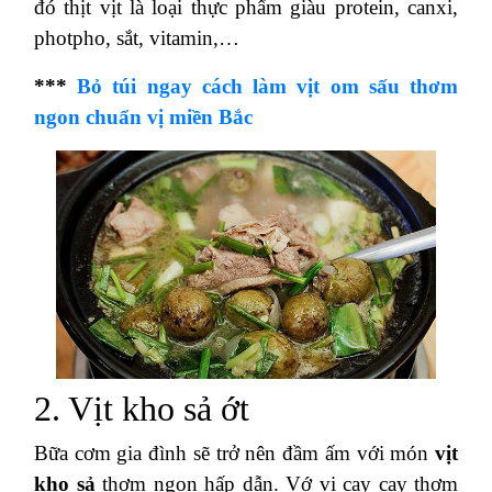
đó thịt vịt là loại thực phẩm giàu protein, canxi,
photpho, sắt, vitamin,…
***
Bỏ túi ngay cách làm vịt om sấu thơm
ngon chuẩn vị miền Bắc
2. Vịt kho sả ớt
Bữa cơm gia đình sẽ trở nên đầm ấm với món
vịt
kho sả
thơm ngon hấp dẫn. Vớ vị cay cay thơm