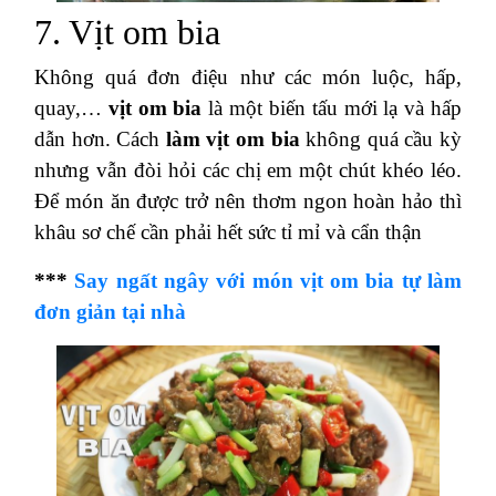
7. Vịt om bia
Không quá đơn điệu như các món luộc, hấp,
quay,…
vịt om bia
là một biến tấu mới lạ và hấp
dẫn hơn. Cách
làm vịt om bia
không quá cầu kỳ
nhưng vẫn đòi hỏi các chị em một chút khéo léo.
Để món ăn được trở nên thơm ngon hoàn hảo thì
khâu sơ chế cần phải hết sức tỉ mỉ và cẩn thận
***
Say ngất ngây với món vịt om bia tự làm
đơn giản tại nhà