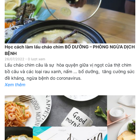
Học cách làm lẩu cháo chim BỔ DƯỠNG – PHÒNG NGỪA DỊCH
BỆNH
26/07/2022
-
0
lượt xem
Lẩu cháo chim câu là sự hòa quyện giữa vị ngọt của thịt chim
bồ câu và các loại rau xanh, nấm ... bổ dưỡng, tăng cường sức
đề kháng, ngừa bệnh do coronavirus.
Xem thêm