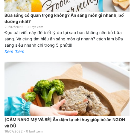
Bữa sáng có quan trọng không? Ăn sáng món gì nhanh, bổ
dưỡng nhất?
20/07/2022
-
0
lượt xem
Đọc bài viết này để biết lý do tại sao bạn không nên bỏ bữa
sáng. Và cùng tìm hiểu ăn sáng món gì nhanh? cách làm bữa
sáng siêu nhanh chỉ trong 5 phút!!!
Xem thêm
[CẨM NANG MẸ VÀ BÉ] Ăn dặm tự chỉ huy giúp bé ăn NGON
và ĐỦ
16/07/2022
-
0
lượt xem