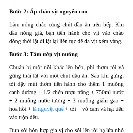
Bước 2: Áp chảo vịt nguyên con
Làm nóng chảo cùng chút dầu ăn trên bếp. Khi
dầu nóng già, bạn tiến hành cho vịt vào chảo
đồng thời lật đi lật lại liên tục để da vịt xém vàng.
Bước 3: Tẩm ướp vịt nướng
Chuẩn bị một nồi khác lên bếp, phi thơm tỏi và
gừng thái lát với một chút dầu ăn. Sau khi gừng,
tỏi dậy mùi thơm tiến hành cho thêm 1 muỗng
canh đường + 1/2 chén rượu trắng + 750ml nước
+ 2 muỗng nước tương + 3 muỗng giấm gạo +
hoa hồi +
lá nguyệt quế
+ tỏi + vỏ cam và hạt tiêu
vào trộn đều.
Đun sôi hỗn hợp gia vị cho sôi lên rồi hạ lửa nhỏ