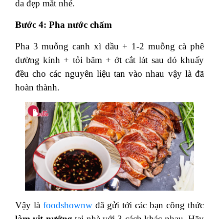
da đẹp mắt nhé.
Bước 4: Pha nước chấm
Pha 3 muỗng canh xì dầu + 1-2 muỗng cà phê
đường kính + tỏi băm + ớt cắt lát sau đó khuấy
đều cho các nguyên liệu tan vào nhau vậy là đã
hoàn thành.
Vậy là
foodshownw
đã gửi tới các bạn công thức
làm vịt nướng
tại nhà với 3 cách khác nhau. Hãy