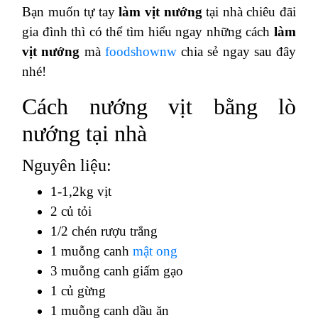
Bạn muốn tự tay
làm vịt nướng
tại nhà chiêu đãi
gia đình thì có thể tìm hiểu ngay những cách
làm
vịt nướng
mà
foodshownw
chia sẻ ngay sau đây
nhé!
Cách nướng vịt bằng lò
nướng tại nhà
Nguyên liệu:
1-1,2kg vịt
2 củ tỏi
1/2 chén rượu trắng
1 muỗng canh
mật ong
3 muỗng canh giấm gạo
1 củ gừng
1 muỗng canh dầu ăn