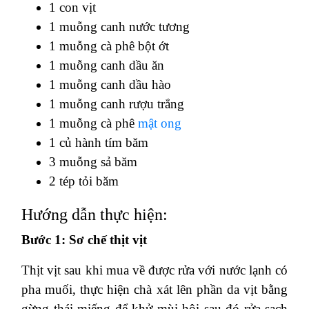
1 con vịt
1 muỗng canh nước tương
1 muỗng cà phê bột ớt
1 muỗng canh dầu ăn
1 muỗng canh dầu hào
1 muỗng canh rượu trắng
1 muỗng cà phê
mật ong
1 củ hành tím băm
3 muỗng sả băm
2 tép tỏi băm
Hướng dẫn thực hiện:
Bước 1: Sơ chế thịt vịt
Thịt vịt sau khi mua về được rửa với nước lạnh có
pha muối, thực hiện chà xát lên phần da vịt bằng
gừng thái miếng để khử mùi hôi sau đó rửa sạch