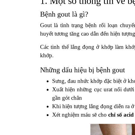
1. Một số thông tin về b
Bệnh gout là gì?
Gout là tình trạng bệnh rối loạn chuy
huyết tương tăng cao dẫn đến hiện tượng 
Các tinh thể lắng đọng ở khớp làm khớ
khớp.
Những dấu hiệu bị bệnh gout
Sưng, đau nhức khớp đặc biệt ở khớ
Xuất hiện những cục urat nổi dướ
gần gót chân
Khi hiện tượng lắng đọng diễn ra ở
Xét nghiệm máu sẽ cho
chỉ số acid