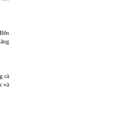
 Bên
năng
g cà
c và