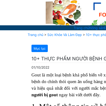
Trang chủ
Nông sản
Đ
Trang chủ
>
Sức Khỏe Và Làm Đẹp
>
10+ thực phẩ
Mục lục
10+ THỰC PHẨM NGƯỜI BỆNH G
01/10/2022
Gout là một loại bệnh khá phổ biến về 
bệnh do chính thói quen ăn uống hàng n
và hiệu quả nhất đối với người mắc bệ
người bị gout
ngay bài viết dưới đây.