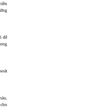
hiều
hứng
i để
rong
soát
máu,
 cho