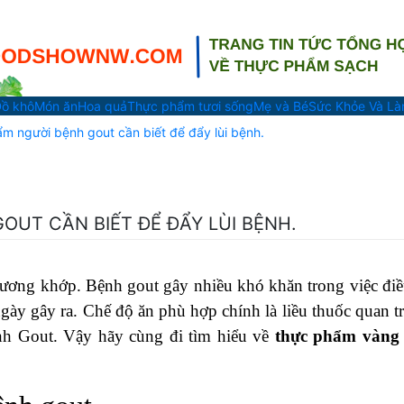
ồ khô
Món ăn
Hoa quả
Thực phẩm tươi sống
Mẹ và Bé
Sức Khỏe Và L
m người bệnh gout cần biết để đẩy lùi bệnh.
OUT CẦN BIẾT ĐỂ ĐẨY LÙI BỆNH.
xương khớp. Bệnh gout gây nhiều khó khăn trong việc điều
gày gây ra. Chế độ ăn phù hợp chính là liều thuốc quan t
nh Gout. Vậy hãy cùng đi tìm hiểu về
thực phẩm vàng