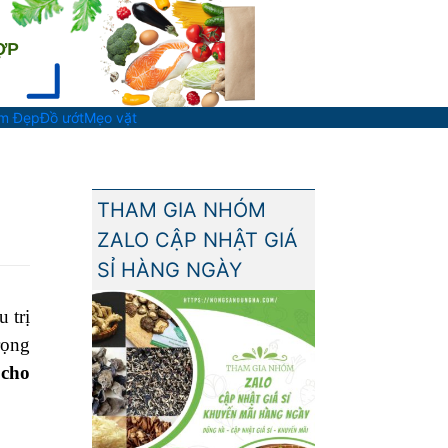
àm Đẹp
Đồ ướt
Mẹo vặt
THAM GIA NHÓM
ZALO CẬP NHẬT GIÁ
SỈ HÀNG NGÀY
 trị
rọng
 cho