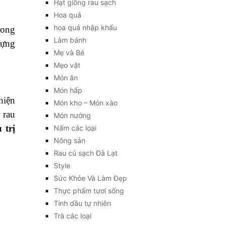
Hạt giống rau sạch
Hoa quả
hoa quả nhập khẩu
rong
Làm bánh
dựng
Mẹ và Bé
Mẹo vặt
Món ăn
Món hấp
hiện
Món kho – Món xào
 rau
Món nướng
 trị
Nấm các loại
Nông sản
Rau củ sạch Đà Lạt
Style
Sức Khỏe Và Làm Đẹp
Thực phẩm tươi sống
Tinh dầu tự nhiên
Trà các loại