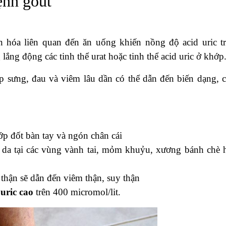
ệnh gout
ển hóa liên quan đến ăn uống khiến nồng độ acid uric t
lắng động các tinh thể urat hoặc tinh thể acid uric ở khớp
p sưng, đau và viêm lâu dần có thể dẫn đến biến dạng, 
p đốt bàn tay và ngón chân cái
i da tại các vùng vành tai, mỏm khuỷu, xương bánh chè 
 thận sẽ dẫn đến viêm thận, suy thận
 uric cao
trên 400 micromol/lit.