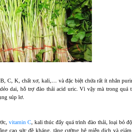
, C, K, chất xơ, kali,… và đặc biệt chứa rất ít nhân puri
ẻo dai, hỗ trợ đào thải acid uric. Vì vậy mà trong quá t
ng súp lơ.
ước,
vitamin C
, kali thúc đẩy quá trình đào thải, loại bỏ đ
nâng cao sức đề kháng, tăng cường hệ miễn dịch và giảm