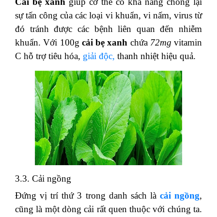
Cải bẹ xanh
giúp cơ thể có khả năng chống lại
sự tấn công của các loại vi khuẩn, vi nấm, virus từ
đó tránh được các bệnh liên quan đến nhiễm
khuẩn. Với 100g
cải bẹ xanh
chứa
72mg
vitamin
C hỗ trợ tiêu hóa,
giải độc,
thanh nhiệt hiệu quả.
3.3. Cải ngồng
Đứng vị trí thứ 3 trong danh sách là
cải ngồng
,
cũng là một dòng cải rất quen thuộc với chúng ta.