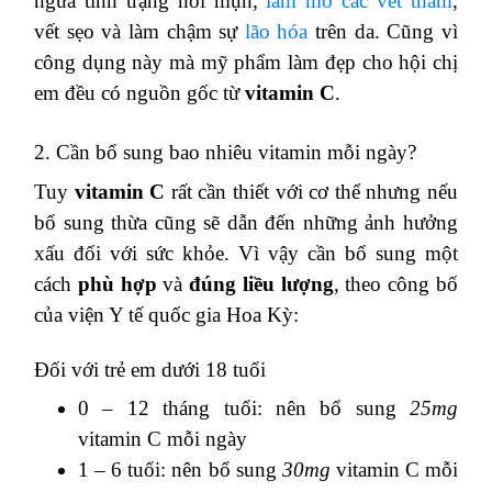
ngừa tình trạng nổi mụn,
làm mờ các vết thâm
,
vết sẹo và làm chậm sự
lão hóa
trên da. Cũng vì
công dụng này mà mỹ phẩm làm đẹp cho hội chị
em đều có nguồn gốc từ
vitamin C
.
2. Cần bổ sung bao nhiêu vitamin mỗi ngày?
Tuy
vitamin C
rất cần thiết với cơ thể nhưng nếu
bổ sung thừa cũng sẽ dẫn đến những ảnh hưởng
xấu đối với sức khỏe. Vì vậy cần bổ sung một
cách
phù hợp
và
đúng liều lượng
, theo công bố
của viện Y tế quốc gia Hoa Kỳ:
Đối với trẻ em dưới 18 tuổi
0 – 12 tháng tuổi: nên bổ sung
25mg
vitamin C mỗi ngày
1 – 6 tuổi: nên bổ sung
30mg
vitamin C mỗi