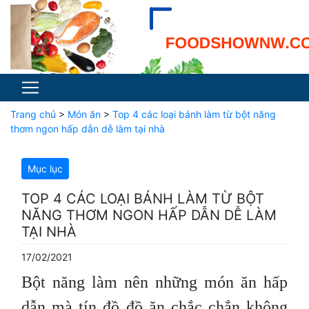
Trang chủ
>
Món ăn
>
Top 4 các loại bánh làm từ bột năng
thơm ngon hấp dẫn dễ làm tại nhà
Mục lục
TOP 4 CÁC LOẠI BÁNH LÀM TỪ BỘT
NĂNG THƠM NGON HẤP DẪN DỄ LÀM
TẠI NHÀ
17/02/2021
Bột năng làm nên những món ăn hấp
dẫn mà tín đồ đồ ăn chắc chắn không