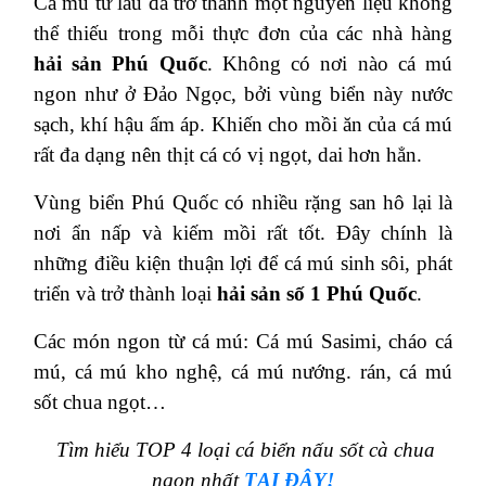
Cá mú từ lâu đã trở thành một nguyên liệu không
thể thiếu trong mỗi thực đơn của các nhà hàng
hải sản Phú Quốc
. Không có nơi nào cá mú
ngon như ở Đảo Ngọc, bởi vùng biển này nước
sạch, khí hậu ấm áp. Khiến cho mồi ăn của cá mú
rất đa dạng nên thịt cá có vị ngọt, dai hơn hẳn.
Vùng biển Phú Quốc có nhiều rặng san hô lại là
nơi ẩn nấp và kiếm mồi rất tốt. Đây chính là
những điều kiện thuận lợi để cá mú sinh sôi, phát
triển và trở thành loại
hải sản số 1 Phú Quốc
.
Các món ngon từ cá mú: Cá mú Sasimi, cháo cá
mú, cá mú kho nghệ, cá mú nướng. rán, cá mú
sốt chua ngọt…
Tìm hiểu TOP 4 loại cá biển nấu sốt cà chua
ngon nhất
TẠI ĐÂY!