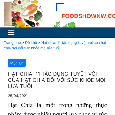
Trang chủ
>
Đồ khô
>
Hạt chia: 11 tác dụng tuyệt vời của hạt
chia đối với sức khỏe mọi lứa tuổi
Mục lục
HẠT CHIA: 11 TÁC DỤNG TUYỆT VỜI
CỦA HẠT CHIA ĐỐI VỚI SỨC KHỎE MỌI
LỨA TUỔI
25/04/2021
Hạt Chia là một trong những thực
phẩm được nhiều người lựa chọn vì sức