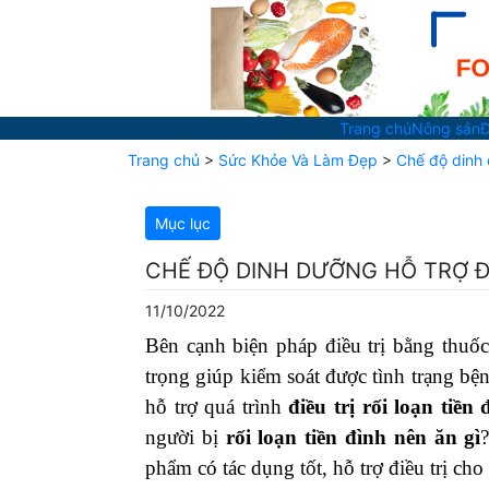
Trang chủ
Nông sản
Đ
Trang chủ
>
Sức Khỏe Và Làm Đẹp
>
Chế độ dinh d
Mục lục
CHẾ ĐỘ DINH DƯỠNG HỖ TRỢ ĐI
11/10/2022
Bên cạnh biện pháp điều trị bằng thuố
trọng giúp kiểm soát được tình trạng bệ
hỗ trợ quá trình
điều trị rối loạn tiền 
người bị
rối loạn tiền đình nên ăn gì
phẩm có tác dụng tốt, hỗ trợ điều trị cho 