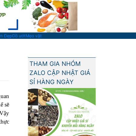
àm Đẹp
Đồ ướt
Mẹo vặt
THAM GIA NHÓM
ZALO CẬP NHẬT GIÁ
SỈ HÀNG NGÀY
quan
ể sẽ
 Vậy
thực