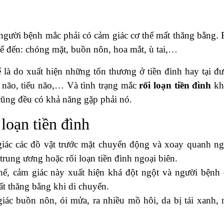
 người bệnh mắc phải có cảm giác cơ thể mất thăng bằng. 
 kể đến: chóng mặt, buồn nôn, hoa mắt, ù tai,…
 là do xuất hiện những tổn thương ở tiền đình hay tại đ
n não, tiểu não,… Và tình trạng mắc
rối loạn tiền đình
kh
i cũng đều có khả năng gặp phải nó.
loạn tiền đình
giác các đồ vật trước mặt chuyển động và xoay quanh ng
 trung ương hoặc rối loạn tiền đình ngoại biên.
hế, cảm giác này xuất hiện khá đột ngột và người bệnh
t thăng bằng khi di chuyển.
iác buồn nôn, ói mửa, ra nhiều mồ hôi, da bị tái xanh, 