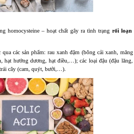
g homocysteine – hoạt chất gây ra tình trạng
rối loạn 
c qua các sản phẩm: rau xanh đậm (bông cải xanh, măng 
, hạt hướng dương, hạt điều,…); các loại đậu (đậu lăng,
rái cây (cam, quýt, bưởi,…).