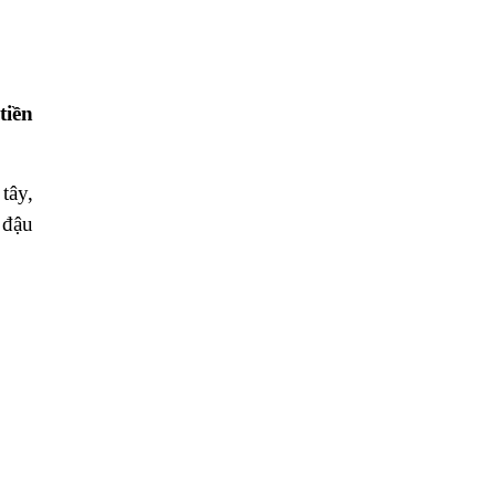
tiền
tây,
 đậu