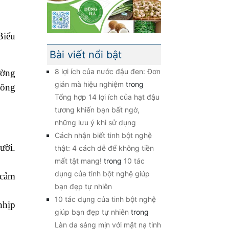
Biểu
Bài viết nổi bật
8 lợi ích của nước đậu đen: Đơn
ường
giản mà hiệu nghiệm
trong
ông
Tổng hợp 14 lợi ích của hạt đậu
tương khiến bạn bất ngờ,
những lưu ý khi sử dụng
Cách nhận biết tinh bột nghệ
ười.
thật: 4 cách dễ để không tiền
mất tật mang!
trong
10 tác
dụng của tinh bột nghệ giúp
 cảm
bạn đẹp tự nhiên
10 tác dụng của tinh bột nghệ
nhịp
giúp bạn đẹp tự nhiên
trong
Làn da sáng mịn với mặt nạ tinh