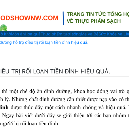
ồ khô
Món ăn
Hoa quả
Thực phẩm tươi sống
Mẹ và Bé
Sức Khỏe Và L
ưỡng hỗ trợ điều trị rối loạn tiền đình hiệu quả.
ỀU TRỊ RỐI LOẠN TIỀN ĐÌNH HIỆU QUẢ.
c thì một chế độ ăn dinh dưỡng, khoa học đóng vai trò 
nh lý. Những chất dinh dưỡng cần thiết được nạp vào có th
đình
được thúc đẩy một cách nhanh chóng và hiệu quả.
? Ngay bài viết dưới đây sẽ giới thiệu tới các bạn nhóm 
người bị rối loạn tiền đình.