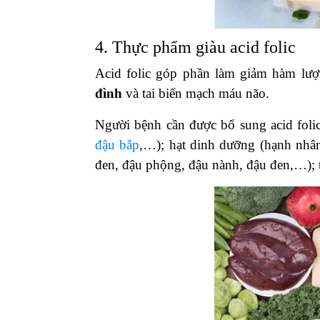
4. Thực phẩm giàu acid folic
Acid folic góp phần làm giảm hàm lượn
đình
và tai biến mạch máu não.
Người bệnh cần được bổ sung acid foli
đậu bắp
,…); hạt dinh dưỡng (hạnh nhân
đen, đậu phộng, đậu nành, đậu đen,…); t