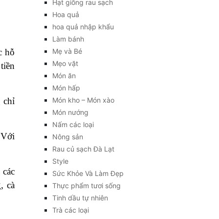
Hạt giống rau sạch
Hoa quả
hoa quả nhập khẩu
Làm bánh
c hỗ
Mẹ và Bé
Mẹo vặt
tiền
Món ăn
Món hấp
 chỉ
Món kho – Món xào
Món nướng
Nấm các loại
 Với
Nông sản
Rau củ sạch Đà Lạt
Style
 các
Sức Khỏe Và Làm Đẹp
, cà
Thực phẩm tươi sống
Tinh dầu tự nhiên
Trà các loại