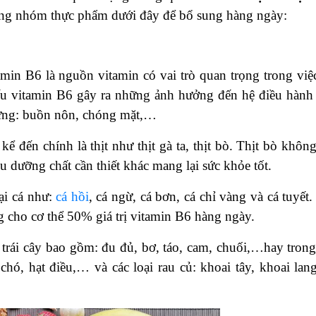
ững nhóm thực phẩm dưới đây để bổ sung hàng ngày:
amin B6 là nguồn vitamin có vai trò quan trọng trong việ
ếu vitamin B6 gây ra những ảnh hưởng đến hệ điều hành 
chứng: buồn nôn, chóng mặt,…
 đến chính là thịt như thịt gà ta, thịt bò. Thịt bò không
 dưỡng chất cần thiết khác mang lại sức khỏe tốt.
ại cá như:
cá hồi
, cá ngừ, cá bơn, cá chỉ vàng và cá tuyết.
 cho cơ thể 50% giá trị vitamin B6 hàng ngày.
trái cây bao gồm: đu đủ, bơ, táo, cam, chuối,…hay trong
chó, hạt điều,… và các loại rau củ: khoai tây, khoai lang