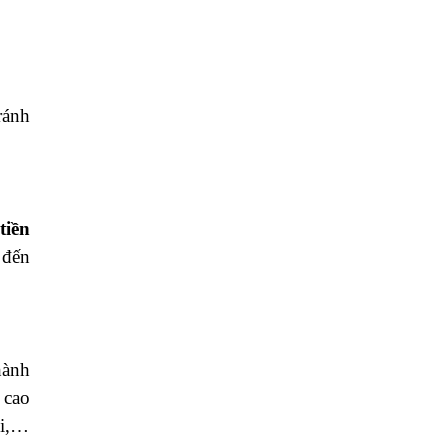
ránh
tiền
 đến
hành
 cao
ối,…