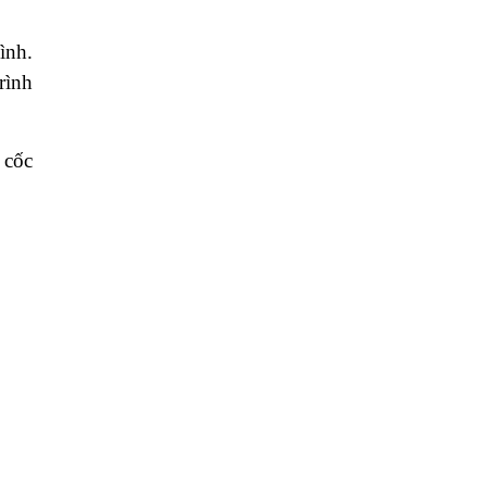
ình.
rình
 cốc