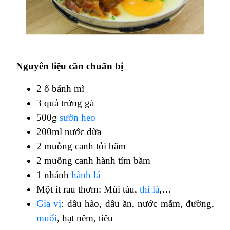
Nguyên liệu cần chuẩn bị
2 ổ bánh mì
3 quả trứng gà
500g
sườn heo
200ml nước dừa
2 muỗng canh tỏi băm
2 muỗng canh hành tím băm
1 nhánh
hành lá
Một ít rau thơm: Mùi tàu,
thì là
,…
Gia vị
: dầu hào, dầu ăn, nước mắm, đường,
muối
, hạt nêm, tiêu