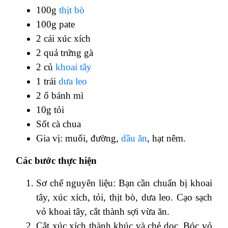
100g
thịt bò
100g pate
2 cái xúc xích
2 quả trứng gà
2 củ
khoai tây
1 trái
dưa leo
2 ổ bánh mì
10g tỏi
Sốt cà chua
Gia vị: muối, đường,
dầu ăn
, hạt nêm.
Các bước thực hiện
Sơ chế nguyên liệu: Bạn cần chuẩn bị khoai
tây, xúc xích, tỏi, thịt bò, dưa leo. Cạo sạch
vỏ khoai tây, cắt thành sợi vừa ăn.
Cắt xúc xích thành khúc và chẻ dọc. Bóc vỏ