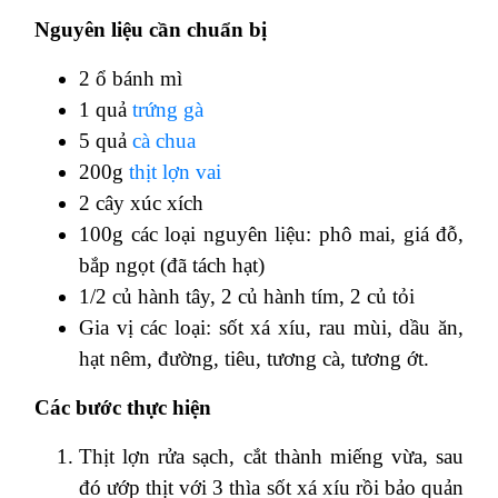
Nguyên liệu cần chuẩn bị
2 ổ bánh mì
1 quả
trứng gà
5 quả
cà chua
200g
thịt lợn vai
2 cây xúc xích
100g các loại nguyên liệu: phô mai, giá đỗ,
bắp ngọt (đã tách hạt)
1/2 củ hành tây, 2 củ hành tím, 2 củ tỏi
Gia vị các loại: sốt xá xíu, rau mùi, dầu ăn,
hạt nêm, đường, tiêu, tương cà, tương ớt.
Các bước thực hiện
Thịt lợn rửa sạch, cắt thành miếng vừa, sau
đó ướp thịt với 3 thìa sốt xá xíu rồi bảo quản