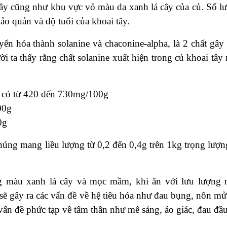
 tây cũng như khu vực vỏ màu da xanh lá cây của củ. Số l
ảo quản và độ tuổi của khoai tây.
ển hóa thành solanine và chaconine-alpha, là 2 chất gây
i ta thấy rằng chất solanine xuất hiện trong củ khoai tây
 có từ 420 đến 730mg/100g
00g
0g
húng mang liều lượng từ 0,2 đến 0,4g trên 1kg trọng lượn
g màu xanh lá cây và mọc mầm, khi ăn với lưu lượng 
 sẽ gây ra các vấn đề về hệ tiêu hóa như đau bụng, nôn mử
 vấn đề phức tạp về tâm thần như mê sảng, ảo giác, đau đ