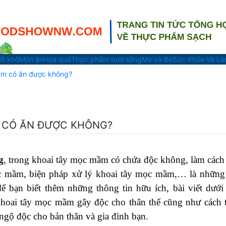
ồ khô
Món ăn
Hoa quả
Thực phẩm tươi sống
Mẹ và Bé
Sức Khỏe Và L
mầm có ăn được không?
M CÓ ĂN ĐƯỢC KHÔNG?
g
, trong khoai tây mọc mầm có chứa độc không, làm cách
c mầm, biện pháp xử lý khoai tây mọc mầm,… là những
ể bạn biết thêm những thông tin hữu ích, bài viết dưới
 khoai tây mọc mầm gây độc cho thân thể cũng như cách 
gộ độc cho bản thân và gia đình bạn.