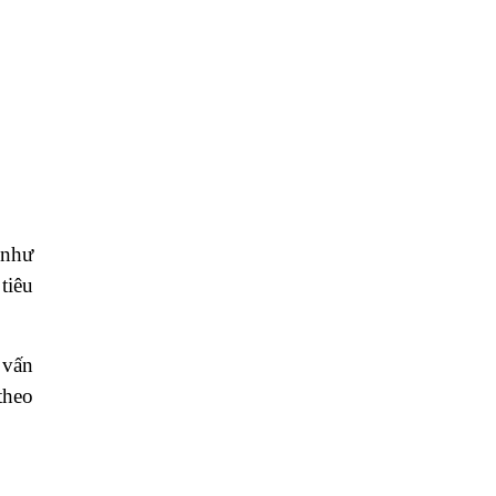
 như
tiêu
 vấn
theo