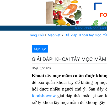
Trang chủ
Nông sản
Đ
Trang chủ
>
Mẹo vặt
>
Giải đáp: Khoai tây mọc 
Mục lục
GIẢI ĐÁP: KHOAI TÂY MỌC MẦ
05/06/2026
Khoai tây mọc mầm có ăn được khôn
để bảo quản khoai tây để không bị mọ
hỏi được nhiều người chú ý. Sau đây đ
foodshownw
giải đáp thắc mắc tại sao
xử lý khoai tây mọc mầm để không gây n