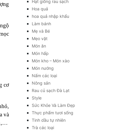
Hạt giống rau sạch
ượng
Hoa quả
hoa quả nhập khẩu
Làm bánh
 ngộ
Mẹ và Bé
 mọc
Mẹo vặt
Món ăn
Món hấp
Món kho – Món xào
Món nướng
Nấm các loại
Nông sản
g cơ
Rau củ sạch Đà Lạt
Style
Sức Khỏe Và Làm Đẹp
nhỏ,
Thực phẩm tươi sống
a và
Tinh dầu tự nhiên
ầu,…
Trà các loại