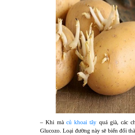
– Khi mà
củ khoai tây
quá già, các c
Glucozo. Loại đường này sẽ biến đổi thàn