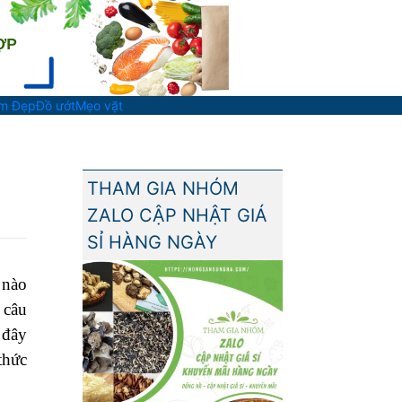
àm Đẹp
Đồ ướt
Mẹo vặt
THAM GIA NHÓM
ZALO CẬP NHẬT GIÁ
SỈ HÀNG NGÀY
 nào
 câu
 đây
thức