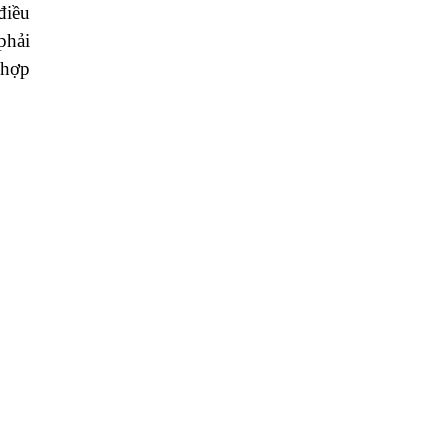
điều
phải
 hợp