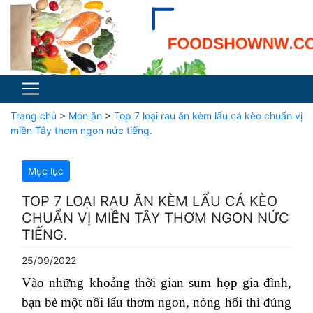
Trang chủ
>
Món ăn
>
Top 7 loại rau ăn kèm lẩu cá kèo chuẩn vị
miền Tây thơm ngon nức tiếng.
Mục lục
TOP 7 LOẠI RAU ĂN KÈM LẨU CÁ KÈO
CHUẨN VỊ MIỀN TÂY THƠM NGON NỨC
TIẾNG.
25/09/2022
Vào những khoảng thời gian sum họp gia đình,
bạn bè một nồi lẩu thơm ngon, nóng hổi thì đúng