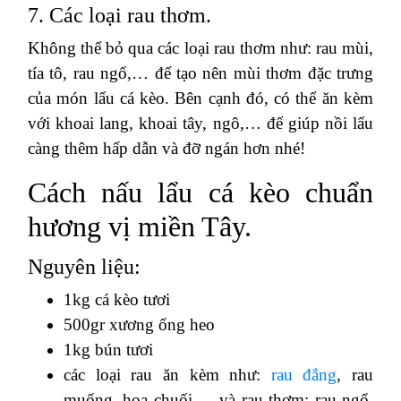
7. Các loại rau thơm.
Không thể bỏ qua các loại rau thơm như: rau mùi,
tía tô, rau ngổ,… để tạo nên mùi thơm đặc trưng
của món lẩu cá kèo. Bên cạnh đó, có thể ăn kèm
với khoai lang, khoai tây, ngô,… để giúp nồi lẩu
càng thêm hấp dẫn và đỡ ngán hơn nhé!
Cách nấu lẩu cá kèo chuẩn
hương vị miền Tây.
Nguyên liệu:
1kg cá kèo tươi
500gr xương ống heo
1kg bún tươi
các loại rau ăn kèm như:
rau đắng
, rau
muống, hoa chuối,… và rau thơm: rau ngổ,