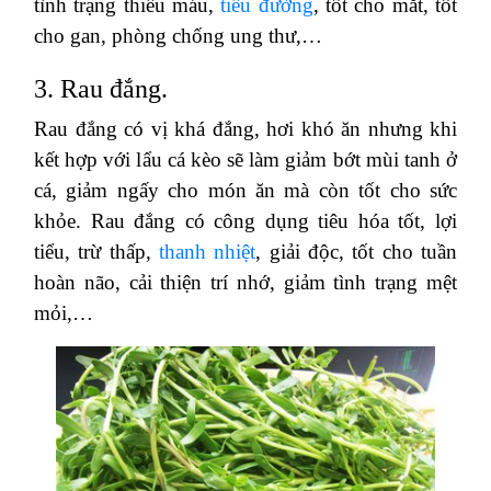
tình trạng thiếu máu,
tiểu đường
, tốt cho mắt, tốt
cho gan, phòng chống ung thư,…
3. Rau đắng.
Rau đắng có vị khá đắng, hơi khó ăn nhưng khi
kết hợp với lẩu cá kèo sẽ làm giảm bớt mùi tanh ở
cá, giảm ngấy cho món ăn mà còn tốt cho sức
khỏe. Rau đắng có công dụng tiêu hóa tốt, lợi
tiểu, trừ thấp,
thanh nhiệt
, giải độc, tốt cho tuần
hoàn não, cải thiện trí nhớ, giảm tình trạng mệt
mỏi,…