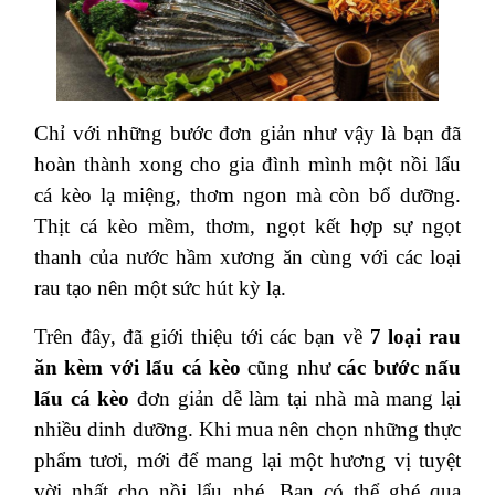
Chỉ với những bước đơn giản như vậy là bạn đã
hoàn thành xong cho gia đình mình một nồi lẩu
cá kèo lạ miệng, thơm ngon mà còn bổ dưỡng.
Thịt cá kèo mềm, thơm, ngọt kết hợp sự ngọt
thanh của nước hầm xương ăn cùng với các loại
rau tạo nên một sức hút kỳ lạ.
Trên đây, đã giới thiệu tới các bạn về
7 loại rau
ăn kèm với lẩu cá kèo
cũng như
các bước nấu
lẩu cá kèo
đơn giản dễ làm tại nhà mà mang lại
nhiều dinh dưỡng. Khi mua nên chọn những thực
phẩm tươi, mới để mang lại một hương vị tuyệt
vời nhất cho nồi lẩu nhé. Bạn có thể ghé qua