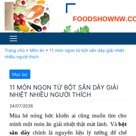
Trang chủ
>
Món ăn
>
11 món ngon từ bột sắn dây giải nhiệt
nhiều người thích
Mục lục
11 MÓN NGON TỪ BỘT SẮN DÂY GIẢI
NHIỆT NHIỀU NGƯỜI THÍCH
24/07/2026
Mùa hè nóng bức khiến ai cũng muốn tìm cho
mình một món ăn giải nhiệt thật mát lành. Và
bột
sắn dây
chính là nguyên liệu lý tưởng để chế