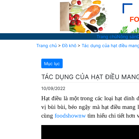
Trang chủ
Nông sản
Đ
Trang chủ
>
Đồ khô
>
Tác dụng của hạt điều mang
Mục lục
TÁC DỤNG CỦA HẠT ĐIỀU MANG
10/09/2022
Hạt điều là một trong các loại hạt din
vị bùi bùi, béo ngậy mà hạt điều mang 
cùng
foodshownw
tìm hiểu chi tiết hơn