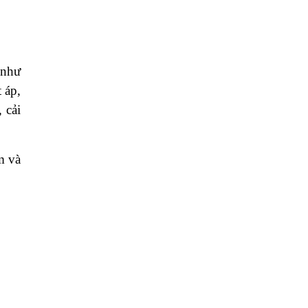
 như
 áp,
 cải
m và