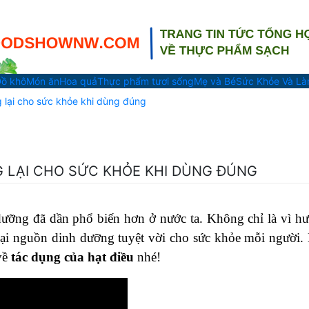
ồ khô
Món ăn
Hoa quả
Thực phẩm tươi sống
Mẹ và Bé
Sức Khỏe Và L
 lại cho sức khỏe khi dùng đúng
 LẠI CHO SỨC KHỎE KHI DÙNG ĐÚNG
h dưỡng đã dần phổ biến hơn ở nước ta. Không chỉ là vì h
lại nguồn dinh dưỡng tuyệt vời cho sức khỏe mỗi người.
 về
tác dụng của hạt điều
nhé!