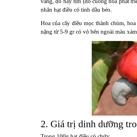
vàng, đỏ hay tím (do cuống hoa phát triể
nhân hạt điều có tinh dầu béo.
Hoa của cây điều mọc thành chùm, hoa
nặng từ 5-9 gr có vỏ bên ngoài màu xám
2. Giá trị dinh dưỡng tr
Trong 100g hạt điều có chứa: