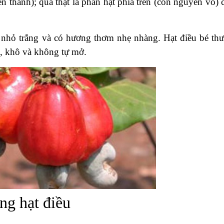
n thành); quả thật là phần hạt phía trên (còn nguyên vỏ) 
 nhỏ trắng và có hương thơm nhẹ nhàng. Hạt điều bé th
, khô và không tự mở.
ong hạt điều