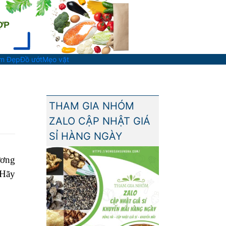
àm Đẹp
Đồ ướt
Mẹo vặt
THAM GIA NHÓM
ZALO CẬP NHẬT GIÁ
SỈ HÀNG NGÀY
ương
 Hãy