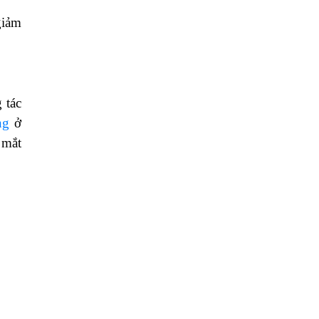
giảm
 tác
ng
ở
 mắt