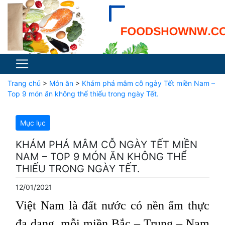
Trang chủ
>
Món ăn
>
Khám phá mâm cỗ ngày Tết miền Nam –
Top 9 món ăn không thể thiếu trong ngày Tết.
Mục lục
KHÁM PHÁ MÂM CỖ NGÀY TẾT MIỀN
NAM – TOP 9 MÓN ĂN KHÔNG THỂ
THIẾU TRONG NGÀY TẾT.
12/01/2021
Việt Nam là đất nước có nền ẩm thực
đa dạng, mỗi miền Bắc – Trung – Nam