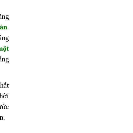
ăng
oàn
.
áng
một
ắng
hắt
hời
ước
n.