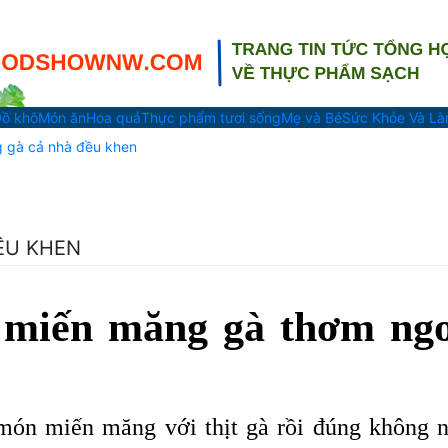
ồ khô
Món ăn
Hoa quả
Thực phẩm tươi sống
Mẹ và Bé
Sức Khỏe Và L
 gà cả nhà đều khen
ỀU KHEN
 miến măng gà thơm ng
món miến măng với thịt gà rồi đúng không n