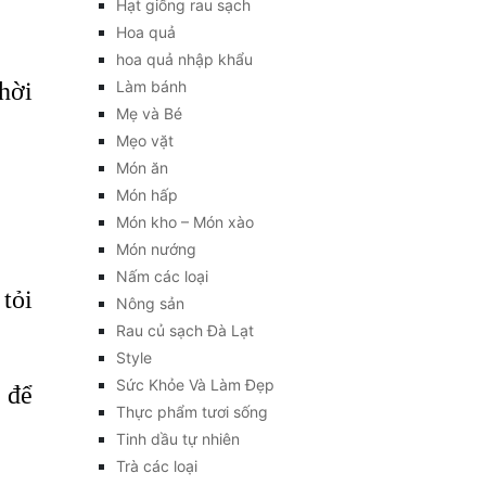
Hạt giống rau sạch
Hoa quả
hoa quả nhập khẩu
hời
Làm bánh
Mẹ và Bé
Mẹo vặt
Món ăn
Món hấp
Món kho – Món xào
Món nướng
Nấm các loại
 tỏi
Nông sản
Rau củ sạch Đà Lạt
Style
Sức Khỏe Và Làm Đẹp
 để
Thực phẩm tươi sống
Tinh dầu tự nhiên
Trà các loại