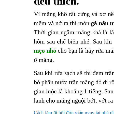
đều thích.
Vì măng khô rất cứng và xơ n
mềm và nở ra thì món
gà nấu 
Thời gian ngâm măng khá là l
hôm sau chế biến nhé. Sau kh
mẹo nhỏ
cho bạn là hãy rửa măn
ở măng.
Sau khi rửa sạch sẽ thì đem tr
bỏ phần nước trần măng đó đi r
gian luộc là khoảng 1 tiếng. S
lạnh cho măng nguội bớt, vớt ra
Cách làm ớt bột đơn giản ngay tại nhà rấ