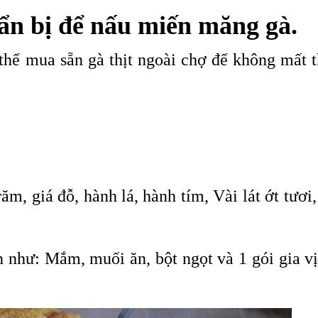
ẩn bị để nấu miến măng gà.
 thể mua sẵn gà thịt ngoài chợ để không mất t
ăm, giá đỗ, hành lá, hành tím, Vài lát ớt tươi,
n như: Mắm, muối ăn, bột ngọt và 1 gói gia vị