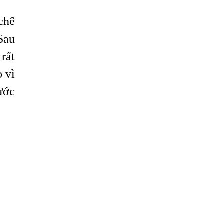
chế
 Sau
rất
o vì
ước