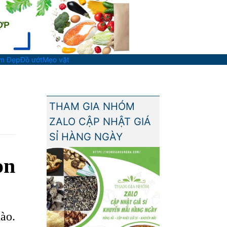
àm Đẹp
Đồ ướt
Mẹo vặt
THAM GIA NHÓM
ZALO CẬP NHẬT GIÁ
SỈ HÀNG NGÀY
on
ào.