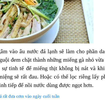
ngâm vào âu nước đá lạnh sẽ làm cho phần da
nguội đem chặt thành những miếng gà nhỏ vừa 
 sự tinh tế để miếng thịt không bị nát và khi
ệng sẽ rất đau. Hoặc có thể lọc riêng lấy p
inh tiếp để nồi nước dùng được ngọt hơn.
cá rất đưa cơm vào ngày cuối tuần