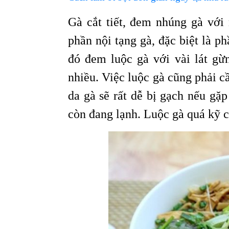
Gà cắt tiết, đem nhúng gà với 
phần nội tạng gà, đặc biệt là ph
đó đem luộc gà với vài lát gừ
nhiều. Việc luộc gà cũng phải c
da gà sẽ rất dễ bị gạch nếu gặ
còn đang lạnh. Luộc gà quá kỹ c