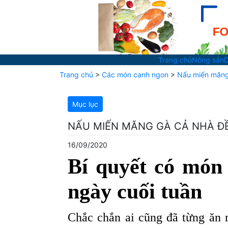
Trang chủ
Nông sản
Đ
Trang chủ
>
Các món canh ngon
>
Nấu miến măng
Mục lục
NẤU MIẾN MĂNG GÀ CẢ NHÀ Đ
16/09/2020
Bí quyết có món
ngày cuối tuần
Chắc chắn ai cũng đã từng ăn 