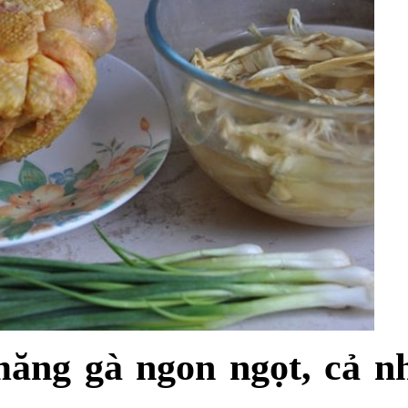
ăng gà ngon ngọt, cả n