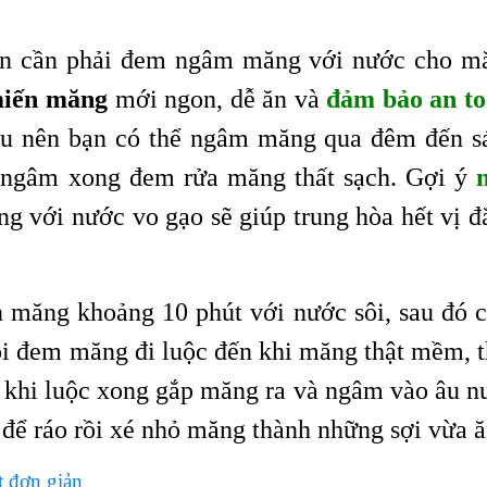
ên cần phải đem ngâm măng với nước cho m
miến măng
mới ngon, dễ ăn và
đảm bảo an t
âu nên bạn có thể ngâm măng qua đêm đến s
i ngâm xong đem rửa măng thất sạch. Gợi ý
g với nước vo gạo sẽ giúp trung hòa hết vị đ
ần măng khoảng 10 phút với nước sôi, sau đó c
ồi đem măng đi luộc đến khi măng thật mềm, t
au khi luộc xong gắp măng ra và ngâm vào âu n
 để ráo rồi xé nhỏ măng thành những sợi vừa ă
t đơn giản