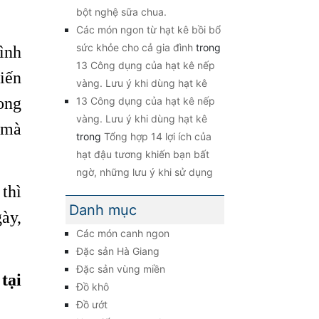
bột nghệ sữa chua.
Các món ngon từ hạt kê bồi bổ
sức khỏe cho cả gia đình
trong
ình
13 Công dụng của hạt kê nếp
iến
vàng. Lưu ý khi dùng hạt kê
ong
13 Công dụng của hạt kê nếp
vàng. Lưu ý khi dùng hạt kê
 mà
trong
Tổng hợp 14 lợi ích của
hạt đậu tương khiến bạn bất
ngờ, những lưu ý khi sử dụng
thì
Danh mục
ày,
Các món canh ngon
Đặc sản Hà Giang
Đặc sản vùng miền
ại
Đồ khô
Đồ ướt