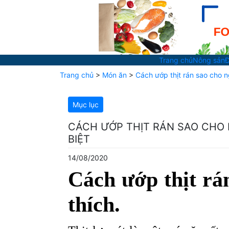
Trang chủ
Nông sản
Đ
Trang chủ
>
Món ăn
>
Cách ướp thịt rán sao cho n
Mục lục
CÁCH ƯỚP THỊT RÁN SAO CHO 
BIỆT
14/08/2020
Cách ướp thịt rá
thích.