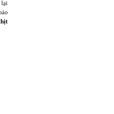
 lại
bảo
hịt