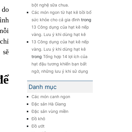
bột nghệ sữa chua.
 do
Các món ngon từ hạt kê bồi bổ
ình
sức khỏe cho cả gia đình
trong
13 Công dụng của hạt kê nếp
mỗi
vàng. Lưu ý khi dùng hạt kê
chỉ
13 Công dụng của hạt kê nếp
vàng. Lưu ý khi dùng hạt kê
 sẽ
trong
Tổng hợp 14 lợi ích của
hạt đậu tương khiến bạn bất
ngờ, những lưu ý khi sử dụng
để
Danh mục
Các món canh ngon
Đặc sản Hà Giang
Đặc sản vùng miền
Đồ khô
Đồ ướt