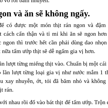
bỏ vỏ rồi băm nhuyễn.
gon và ăn sẽ không ngấy.
để có được một món thịt rán ngon và đậm 
 cách cẩn thận và tỉ mỉ khi ăn sẽ ngon hơn 
 ngon thì trước hết cần phải dùng dao nhọn 
át nữa tẩm ướp thịt sẽ dễ ngấm gia vị hơn.
lần lượt từng miếng thịt vào. Chuẩn bị một cái
o lần lượt từng loại gia vị như nước mắm 1 th
iêu xay nhuyễn, ớt, tỏi đã băm nhỏ và không 
ịt rán.
 với nhau rồi đổ vào bát thịt để tẩm ướp. Trộn