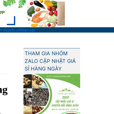
àm Đẹp
Đồ ướt
Mẹo vặt
THAM GIA NHÓM
ZALO CẬP NHẬT GIÁ
C
SỈ HÀNG NGÀY
ng