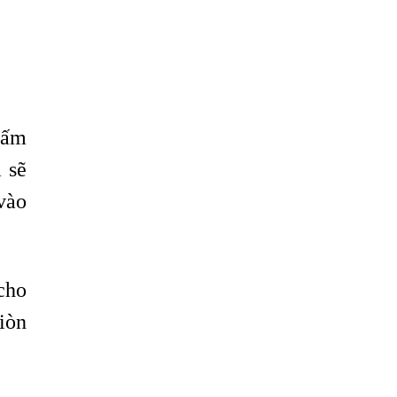
iấm
 sẽ
vào
cho
iòn