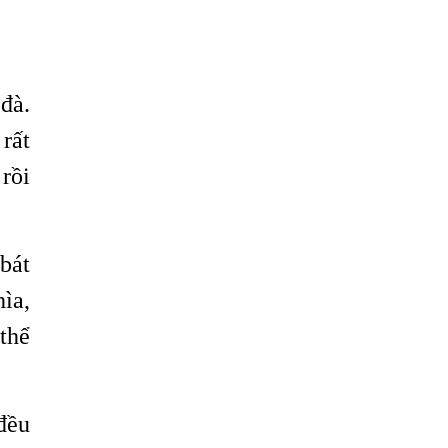
đà.
rất
rồi
 bát
ìa,
thể
 đều