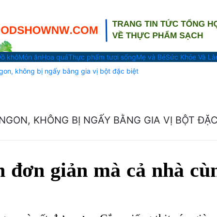
ồ khô
Món ăn
Hoa quả
Thực phẩm tươi sống
Mẹ và Bé
Sức Khỏe Và L
gon, không bị ngấy bằng gia vị bột đặc biệt
NGON, KHÔNG BỊ NGẤY BẰNG GIA VỊ BỘT ĐẶ
n đơn giản mà cả nhà cù