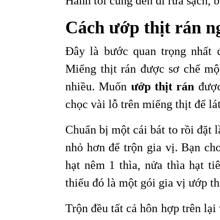
Hành tỏi cũng đen đi rửa sạch, 
Cách ướp thịt rán n
Đây là bước quan trọng nhất 
Miếng thịt rán được sơ chế một
nhiều. Muốn
ướp thịt rán
được
chọc vài lỗ trên miếng thịt để l
Chuẩn bị một cái bát to rồi đặt 
nhỏ hơn để trộn gia vị. Bạn ch
hạt nêm 1 thìa, nửa thìa hạt t
thiếu đó là một gói gia vị ướp th
Trộn đều tất cả hôn hợp trên lại