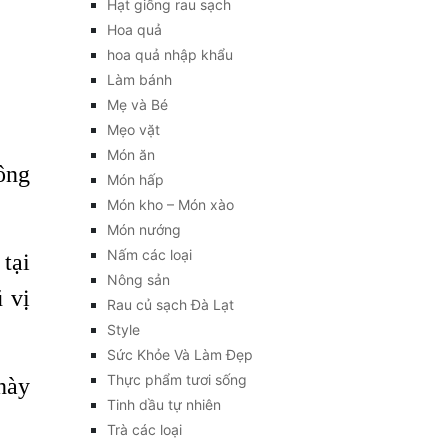
Hạt giống rau sạch
Hoa quả
hoa quả nhập khẩu
Làm bánh
Mẹ và Bé
Mẹo vặt
Món ăn
Nông
Món hấp
Món kho – Món xào
Món nướng
Nấm các loại
tại
Nông sản
 vị
Rau củ sạch Đà Lạt
Style
Sức Khỏe Và Làm Đẹp
Thực phẩm tươi sống
này
Tinh dầu tự nhiên
Trà các loại