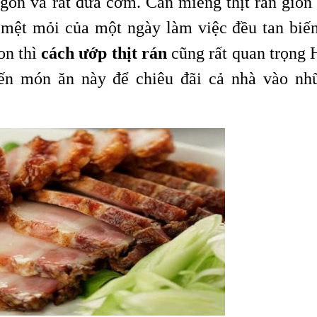
ngon và rất đưa cơm. Cắn miếng thịt rán giòn 
mệt mỏi của một ngày làm việc đều tan biến
on thì
cách ướp thịt rán
cũng rất quan trọng 
ến món ăn này để chiêu đãi cả nhà vào nh