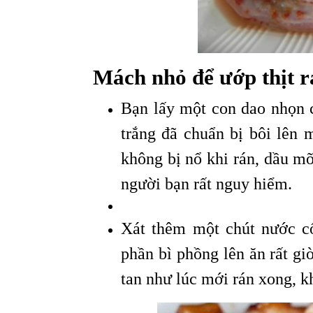
Mách nhỏ để ướp thịt r
Bạn lấy một con dao nhọn c
trắng đã chuẩn bị bôi lên
không bị nổ khi rán, dầu mỡ
người bạn rất nguy hiểm.
Xát thêm một chút nước cố
phần bì phồng lên ăn rất gi
tan như lúc mới rán xong, k