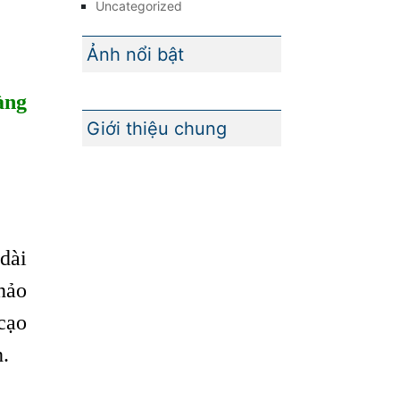
Uncategorized
Ảnh nổi bật
àng
Giới thiệu chung
dài
hảo
cạo
h.