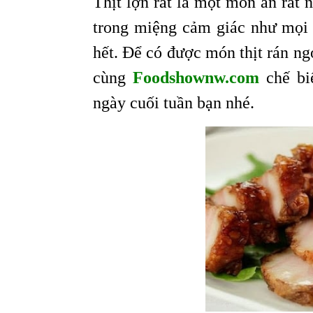
Thịt lợn rát là một món ăn rất 
trong miệng cảm giác như mọi 
hết. Để có được món thịt rán ng
cùng
Foodshownw.com
chế bi
ngày cuối tuần bạn nhé.