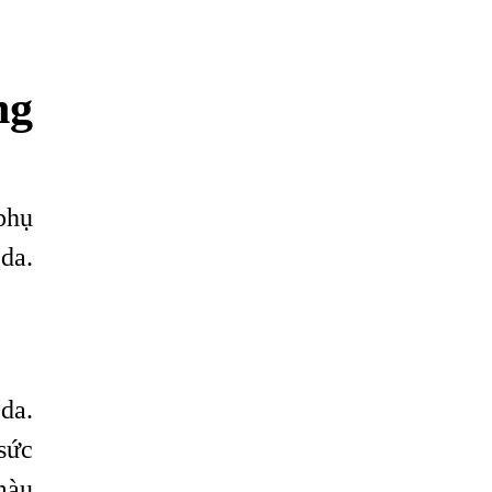
ng
phụ
da.
 da.
sức
màu