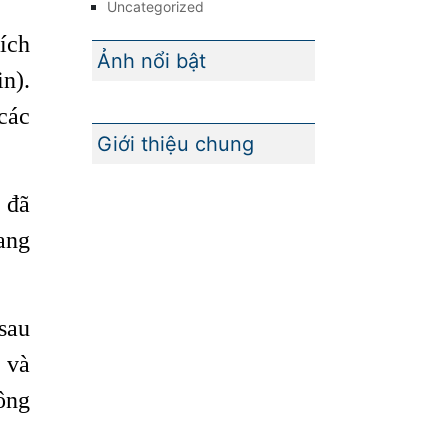
Uncategorized
ích
Ảnh nổi bật
in).
các
Giới thiệu chung
 đã
ang
 sau
 và
ông