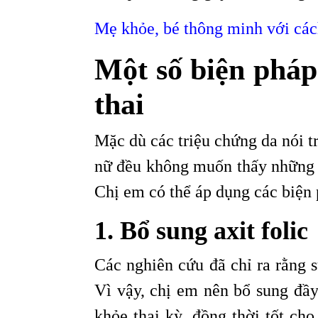
Mẹ khỏe, bé thông minh với các
Một số biện phá
thai
Mặc dù các triệu chứng da nói t
nữ đều không muốn thấy những 
Chị em có thể áp dụng các biện 
1. Bổ sung axit folic
Các nghiên cứu đã chỉ ra rằng sự
Vì vậy, chị em nên bổ sung đầy
khỏe thai kỳ, đồng thời tốt ch