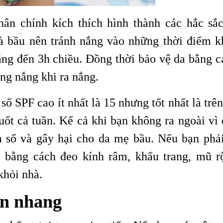
n chính kích thích hình thành các hắc sắc
à bầu nên tránh nắng vào những thời điểm k
sáng đến 3h chiều. Đồng thời bảo vệ da bằng c
ng nắng khi ra nắng.
ố SPF cao ít nhất là 15 nhưng tốt nhất là trê
uốt cả tuần. Kể cả khi bạn không ra ngoài vì 
a sổ và gây hại cho da mẹ bầu. Nếu bạn phải
a bằng cách đeo kính râm, khẩu trang, mũ r
khỏi nhà.
àn nhang