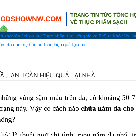
ồ khô
Món ăn
Hoa quả
Thực phẩm tươi sống
Mẹ và Bé
Sức Khỏe Và L
m da cho mẹ bầu an toàn hiệu quả tại nhà
U AN TOÀN HIỆU QUẢ TẠI NHÀ
n những vùng sậm màu trên da, có khoảng 50-
 trạng này. Vậy có cách nào
chữa
nám da cho
hông?
kỳ’ là thuật ngữ chỉ tình trạng nám da phát t