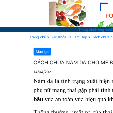
Trang chủ
Nông sản
Đ
Trang chủ
>
Sức Khỏe Và Làm Đẹp
>
Cách chữa ná
Mục lục
CÁCH CHỮA NÁM DA CHO MẸ BẦ
14/04/2021
Nám da là tình trạng xuất hiệ
phụ nữ mang thai gặp phải tình
bầu
vừa an toàn vừa hiệu quả k
Thông thường, ‘mặt nạ của thai 