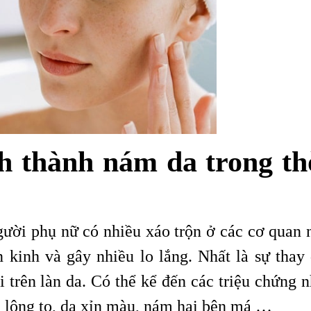
h thành nám da trong th
người phụ nữ có nhiều xáo trộn ở các cơ quan 
n kinh và gây nhiều lo lắng. Nhất là sự thay 
dài trên làn da. Có thể kể đến các triệu chứng 
n lông to, da xỉn màu, nám hai bên má …