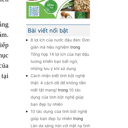
áng
Bài viết nổi bật
ám.
8 lợi ích của nước đậu đen: Đơn
iếp
giản mà hiệu nghiệm
trong
hục
Tổng hợp 14 lợi ích của hạt đậu
tương khiến bạn bất ngờ,
ủa
những lưu ý khi sử dụng
tại
Cách nhận biết tinh bột nghệ
thật: 4 cách dễ để không tiền
mất tật mang!
trong
10 tác
dụng của tinh bột nghệ giúp
bạn đẹp tự nhiên
10 tác dụng của tinh bột nghệ
giúp bạn đẹp tự nhiên
trong
Làn da sáng mịn với mặt nạ tinh