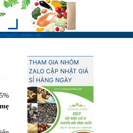
àm Đẹp
Đồ ướt
Mẹo vặt
THAM GIA NHÓM
ZALO CẬP NHẬT GIÁ
SỈ HÀNG NGÀY
75%
 mẹ
riển