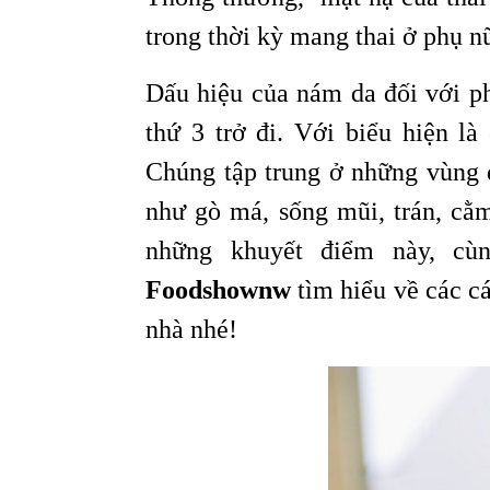
trong thời kỳ mang thai ở phụ n
Dấu hiệu của nám da đối với p
thứ 3 trở đi. Với biểu hiện 
Chúng tập trung ở những vùng d
như gò má, sống mũi, trán, cằ
những khuyết điểm này, c
Foodshownw
tìm hiểu về các c
nhà nhé!