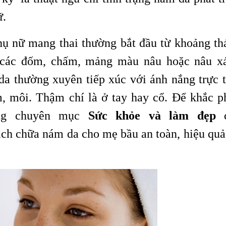
ữ.
hụ nữ mang thai thường bắt đầu từ khoảng th
là các đốm, chấm, mảng màu nâu hoặc nâu x
a thường xuyên tiếp xúc với ánh nắng trực t
m, môi. Thậm chí là ở tay hay cổ. Để khắc p
ùng chuyên mục
Sức khỏe và làm đẹp
c
ách chữa nám da cho mẹ bầu an toàn, hiệu quả 