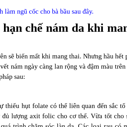
h làm ngũ cốc cho bà bầu sau đây
.
p hạn chế nám da khi ma
rên sẽ biến mất khi mang thai. Nhưng hầu hết 
vết nám ngày càng lan rộng và đậm màu trên 
pháp sau:
 thiếu hụt folate có thể liên quan đến sắc tố
 đủ lượng axit folic cho cơ thể. Vừa tốt cho 
o quá trình chăm sóc làn da. Các loại rau có 