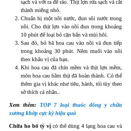
sạch và vớt ra để ráo. Thịt lợn rửa sạch và cắt
thành miếng nhỏ.
Chuẩn bị một nồi nước, đun sôi nước trong
nồi. Cho thịt lợn vào nồi đun trong khoảng
10 phút để loại bỏ cặn bẩn và mùi hôi.
Sau đó, bỏ bã hoa cau vào nồi và đun tiếp
trong khoảng 30 phút. Nêm muối vào nồi
theo khẩu vị của bạn.
Khi hoa cau đã chín mềm và thịt lợn mềm,
món hoa cau hầm thịt đã hoàn thành. Có thể
thêm gia vị khác như tiêu, hành, tỏi tùy theo
sở thích cá nhân..
Xem thêm:
TOP 7 loại thuốc đông y chữa
xương khớp cực kỳ hiệu quả
Chữa ho bổ tỳ vị
có thể dùng 4 lạng hoa cau và