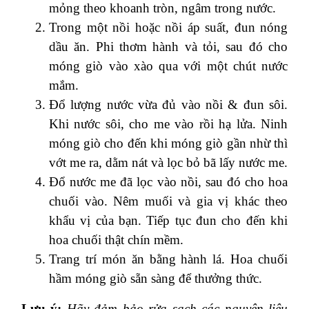
mỏng theo khoanh tròn, ngâm trong nước.
Trong một nồi hoặc nồi áp suất, đun nóng
dầu ăn. Phi thơm hành và tỏi, sau đó cho
móng giò vào xào qua với một chút nước
mắm.
Đổ lượng nước vừa đủ vào nồi & đun sôi.
Khi nước sôi, cho me vào rồi hạ lửa. Ninh
móng giò cho đến khi móng giò gần nhừ thì
vớt me ra, dằm nát và lọc bỏ bã lấy nước me.
Đổ nước me đã lọc vào nồi, sau đó cho hoa
chuối vào. Nêm muối và gia vị khác theo
khẩu vị của bạn. Tiếp tục đun cho đến khi
hoa chuối thật chín mềm.
Trang trí món ăn bằng hành lá. Hoa chuối
hầm móng giò sẵn sàng để thưởng thức.
Lưu ý:
Hãy đảm bảo rửa sạch các nguyên liệu