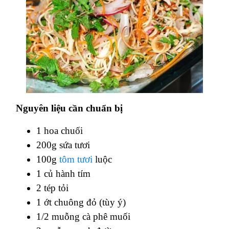
Nguyên liệu cần chuẩn bị
1 hoa chuối
200g sứa tươi
100g
tôm tươi
luộc
1 củ hành tím
2 tép tỏi
1 ớt chuông đỏ (tùy ý)
1/2 muỗng cà phê muối