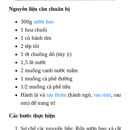
Nguyên liệu cần chuẩn bị
300g
sườn heo
1 hoa chuối
1 củ hành tím
2 tép tỏi
1 ớt chuông đỏ (tùy ý)
1,5 lít nước
2 muỗng canh nước mắm
1 muỗng cà phê đường
1/2 muỗng cà phê tiêu
Hành lá và
rau thơm
(hành ngò,
rau mùi
, rau
om) để trang trí
Các bước thực hiện
Sơ chế các nguyên liệu: Rửa sườn heo và cắt