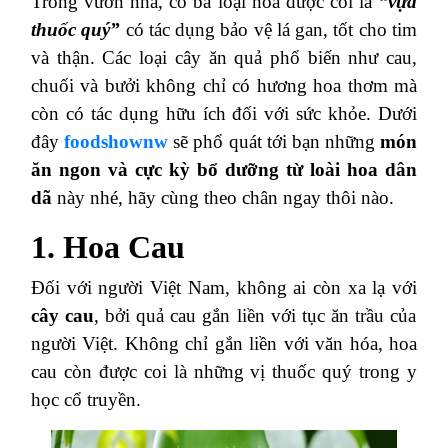
Trong vườn nhà, có ba loại hoa được coi là
“vựa
thuốc quý”
có tác dụng bảo vệ lá gan, tốt cho tim
và thận. Các loại cây ăn quả phổ biến như cau,
chuối và bưởi không chỉ có hương hoa thơm mà
còn có tác dụng hữu ích đối với sức khỏe. Dưới
đây
foodshownw
sẽ phổ quát tới bạn những
món
ăn ngon và cực kỳ bổ dưỡng từ loài hoa dân
dã
này nhé, hãy cùng theo chân ngay thôi nào.
1. Hoa Cau
Đối với người Việt Nam, không ai còn xa lạ với
cây cau
, bởi quả cau gắn liền với tục ăn trầu của
người Việt. Không chỉ gắn liền với văn hóa, hoa
cau còn được coi là những vị thuốc quý trong y
học cổ truyền.