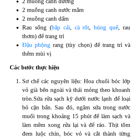
2 muỗng canh đường
2 muỗng canh nước mắm
2 muỗng canh dấm
Rau sống (
bắp cải
,
cà rốt
,
húng quế
, rau
thơm) để trang trí
Đậu phộng
rang (tùy chọn) để trang trí và
thêm mùi vị
Các bước thực hiện
Sơ chế các nguyên liệu: Hoa chuối bóc lớp
vỏ già bên ngoài và thái mỏng theo khoanh
tròn.Sứa rửa sạch kỹ dưới nước lạnh để loại
bỏ cặn bẩn. Sau đó, ngâm sứa trong nước
muối trong khoảng 15 phút để làm sạch và
làm mềm xong rửa lại và để ráo. Thịt tôm
đem luộc chín, bóc vỏ và cắt thành từng