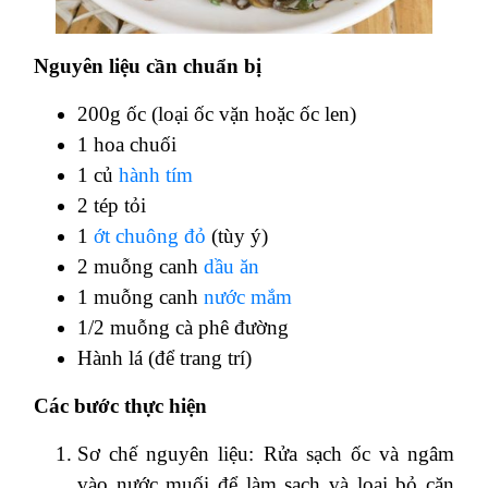
Nguyên liệu cần chuẩn bị
200g ốc (loại ốc vặn hoặc ốc len)
1 hoa chuối
1 củ
hành tím
2 tép tỏi
1
ớt chuông đỏ
(tùy ý)
2 muỗng canh
dầu ăn
1 muỗng canh
nước mắm
1/2 muỗng cà phê đường
Hành lá (để trang trí)
Các bước thực hiện
Sơ chế nguyên liệu: Rửa sạch ốc và ngâm
vào nước muối để làm sạch và loại bỏ cặn