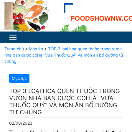
Trang chủ
>
Món ăn
>
TOP 3 loại hoa quen thuộc trong vườn
nhà bạn được coi là “Vựa Thuốc Quý” và món ăn bổ dưỡng từ
chúng
Mục lục
TOP 3 LOẠI HOA QUEN THUỘC TRONG
VƯỜN NHÀ BẠN ĐƯỢC COI LÀ “VỰA
THUỐC QUÝ” VÀ MÓN ĂN BỔ DƯỠNG
TỪ CHÚNG
02/08/2023