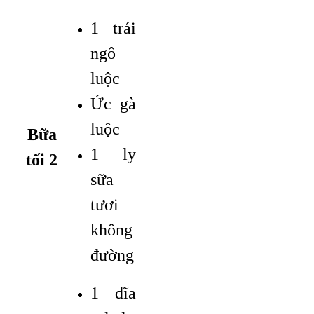
1 trái
ngô
luộc
Ức gà
luộc
Bữa
1 ly
tối 2
sữa
tươi
không
đường
1 đĩa