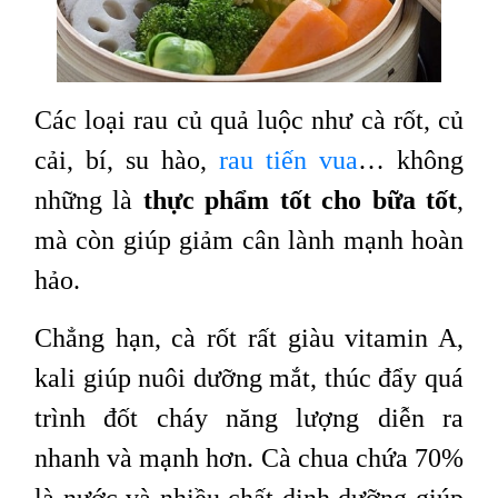
Các loại rau củ quả luộc như cà rốt, củ
cải, bí, su hào,
rau tiến vua
… không
những là
thực phẩm tốt cho bữa tốt
,
mà còn giúp giảm cân lành mạnh hoàn
hảo.
Chẳng hạn, cà rốt rất giàu vitamin A,
kali giúp nuôi dưỡng mắt, thúc đẩy quá
trình đốt cháy năng lượng diễn ra
nhanh và mạnh hơn. Cà chua chứa 70%
là nước và nhiều chất dinh dưỡng giúp