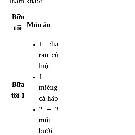
tham khảo:
Bữa
Món ăn
tối
1 đĩa
rau củ
luộc
1
Bữa
miếng
tối 1
cá hấp
2 – 3
múi
bưởi