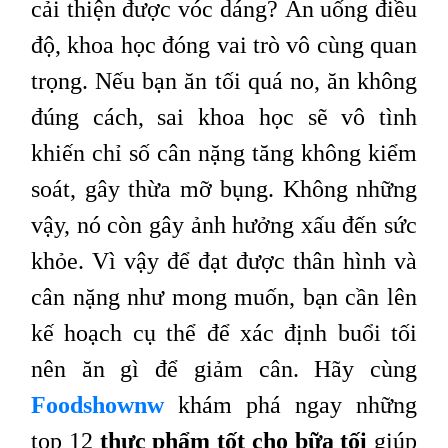
cải thiện được vóc dáng? Ăn uống điều
độ, khoa học đóng vai trò vô cùng quan
trọng. Nếu bạn ăn tối quá no, ăn không
đúng cách, sai khoa học sẽ vô tình
khiến chỉ số cân nặng tăng không kiểm
soát, gây thừa mỡ bụng. Không những
vậy, nó còn gây ảnh hưởng xấu đến sức
khỏe. Vì vậy để đạt được thân hình và
cân nặng như mong muốn, bạn cần lên
kế hoạch cụ thể để xác định buổi tối
nên ăn gì để giảm cân. Hãy cùng
Foodshownw
khám phá ngay những
top 12
thực phẩm tốt cho bữa tối
giúp