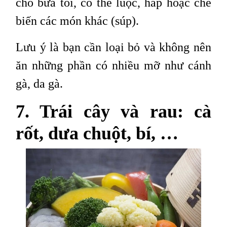
cho bữa tối, có thể luộc, hấp hoặc chế
biến các món khác (súp).
Lưu ý là bạn cần loại bỏ và không nên
ăn những phần có nhiều mỡ như cánh
gà, da gà.
7. Trái cây và rau: cà
rốt, dưa chuột, bí, …