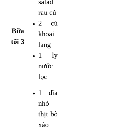
salad
rau củ
2 củ
Bữa
khoai
tối 3
lang
1 ly
nước
lọc
1 đĩa
nhỏ
thịt bò
xào