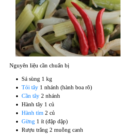
Nguyên liệu cần chuẩn bị
Sá sùng 1 kg
Tỏi tây
1 nhánh (hành boa rô)
Cần tây
2 nhánh
Hành tây 1 củ
Hành tím
2 củ
Gừng
1 ít (đập dập)
Rượu trắng 2 muỗng canh