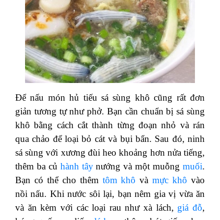
Để nấu món hủ tiếu sá sùng khô cũng rất đơn
giản tương tự như phở. Bạn cần chuẩn bị sá sùng
khô bằng cách cắt thành từng đoạn nhỏ và rán
qua chảo để loại bỏ cát và bụi bẩn. Sau đó, ninh
sá sùng với xương đùi heo khoảng hơn nửa tiếng,
thêm ba củ
hành tây
nướng và một muỗng
muối
.
Bạn có thể cho thêm
tôm khô
và
mực khô
vào
nồi nấu. Khi nước sôi lại, bạn nêm gia vị vừa ăn
và ăn kèm với các loại rau như xà lách,
giá đỗ
,