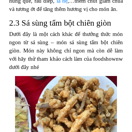
húng quế, rau diếp,
lá hẹ
,…thêm chút giấm chua
và tương ớt để tăng thêm hương vị cho món ăn.
2.3 Sá sùng tẩm bột chiên giòn
Dưới đây là một cách khác để thưởng thức món
ngon từ sá sùng – món sá sùng tẩm bột chiên
giòn. Món này không chỉ ngon mà còn dễ làm
với hãy thử tham khảo cách làm của foodshownw
dưới đây nhé