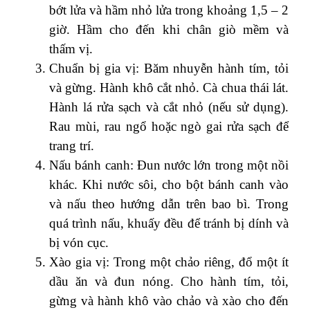
bớt lửa và hầm nhỏ lửa trong khoảng 1,5 – 2
giờ. Hầm cho đến khi chân giò mềm và
thấm vị.
Chuẩn bị gia vị: Băm nhuyễn hành tím, tỏi
và gừng. Hành khô cắt nhỏ. Cà chua thái lát.
Hành lá rửa sạch và cắt nhỏ (nếu sử dụng).
Rau mùi, rau ngổ hoặc ngò gai rửa sạch để
trang trí.
Nấu bánh canh: Đun nước lớn trong một nồi
khác. Khi nước sôi, cho bột bánh canh vào
và nấu theo hướng dẫn trên bao bì. Trong
quá trình nấu, khuấy đều để tránh bị dính và
bị vón cục.
Xào gia vị: Trong một chảo riêng, đổ một ít
dầu ăn và đun nóng. Cho hành tím, tỏi,
gừng và hành khô vào chảo và xào cho đến