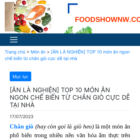
Trang chủ
>
Món ăn
>
[ĂN LÀ NGHIỆN] TOP 10 món ăn ngon
chế biến từ chân giò cực dễ tại nhà
Mục lục
[ĂN LÀ NGHIỆN] TOP 10 MÓN ĂN
NGON CHẾ BIẾN TỪ CHÂN GIÒ CỰC DỄ
TẠI NHÀ
17/07/2023
Chân giò
(hay còn gọi là giò heo)
là một món ăn
phổ biến trong nhiều nền văn hóa ẩm thực trên