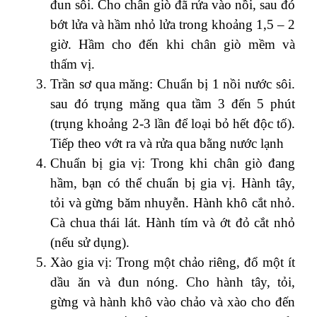
đun sôi. Cho chân giò đã rửa vào nồi, sau đó
bớt lửa và hầm nhỏ lửa trong khoảng 1,5 – 2
giờ. Hầm cho đến khi chân giò mềm và
thấm vị.
Trần sơ qua măng: Chuẩn bị 1 nồi nước sôi.
sau đó trụng măng qua tầm 3 đến 5 phút
(trụng khoảng 2-3 lần để loại bỏ hết độc tố).
Tiếp theo vớt ra và rửa qua bằng nước lạnh
Chuẩn bị gia vị: Trong khi chân giò đang
hầm, bạn có thể chuẩn bị gia vị. Hành tây,
tỏi và gừng băm nhuyễn. Hành khô cắt nhỏ.
Cà chua thái lát. Hành tím và ớt đỏ cắt nhỏ
(nếu sử dụng).
Xào gia vị: Trong một chảo riêng, đổ một ít
dầu ăn và đun nóng. Cho hành tây, tỏi,
gừng và hành khô vào chảo và xào cho đến