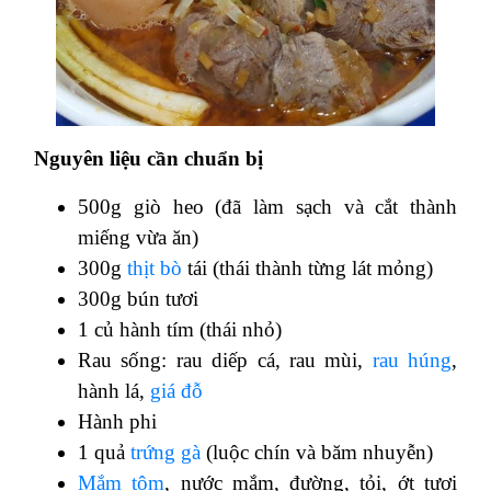
Nguyên liệu cần chuẩn bị
500g giò heo (đã làm sạch và cắt thành
miếng vừa ăn)
300g
thịt bò
tái (thái thành từng lát mỏng)
300g bún tươi
1 củ hành tím (thái nhỏ)
Rau sống: rau diếp cá, rau mùi,
rau húng
,
hành lá,
giá đỗ
Hành phi
1 quả
trứng gà
(luộc chín và băm nhuyễn)
Mắm tôm
, nước mắm, đường, tỏi, ớt tươi