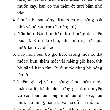
muốn cay, bạn có thể thêm ớt tươi băm nhỏ
vào.
Chuẩn bị rau sống: Rửa sạch rau sống, cắt
nhỏ và bỏ vào các đĩa riêng biệt.
Nấu bún: Nấu bún tươi theo hướng dẫn trên
bao bì. Khi nấu chín, nhổ bún ra, rửa qua
nước lạnh và để ráo.
Tạo món bún bò giò heo: Trong mỗi tô, đặt
một ít bún, thêm một vài miếng giò heo, thịt
bò tái và hành tím. Rưới nước dùng bò nóng
lên tô.
Thêm gia vị và rau sống: Cho thêm nước
mắm sa tế, hành phi, trứng gà băm nhuyễn
và các loại rau sống như rau diếp cá, rau
mùi, rau húng, hành lá và giá đỗ lên mỗi tô.
Trộn đều và thưởng thức: Khi đã có đầy đủ