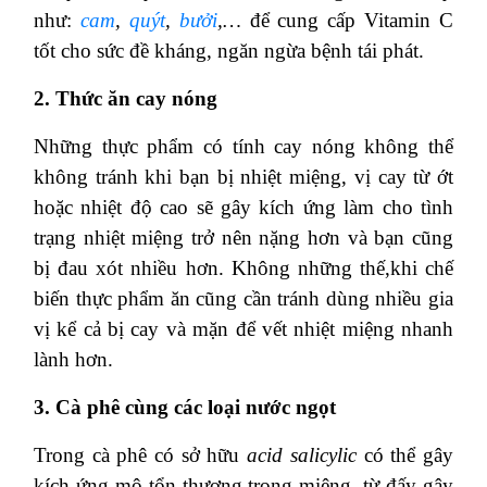
như:
cam
,
quýt
,
bưởi
,…
để cung cấp Vitamin C
tốt cho sức đề kháng, ngăn ngừa bệnh tái phát.
2. Thức ăn cay nóng
Những thực phẩm có tính cay nóng không thể
không tránh khi bạn bị nhiệt miệng, vị cay từ ớt
hoặc nhiệt độ cao sẽ gây kích ứng làm cho tình
trạng nhiệt miệng trở nên nặng hơn và bạn cũng
bị đau xót nhiều hơn. Không những thế,khi chế
biến thực phẩm ăn cũng cần tránh dùng nhiều gia
vị kể cả bị cay và mặn để vết nhiệt miệng nhanh
lành hơn.
3. Cà phê cùng các loại nước ngọt
Trong cà phê có sở hữu
acid salicylic
có thể gây
kích ứng mô tổn thương trong miệng, từ đấy gây