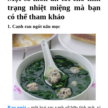
trạng nhiệt miệng mà bạn
có thể tham khảo
1. Canh rau ngót nấu mọc
Rau ngót
– một loại rau xanh sở hữu tính mát, vị