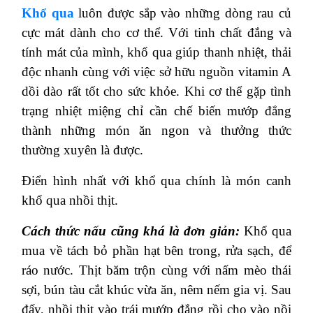
Khổ qua
luôn được sắp vào những dòng rau củ
cực mát dành cho cơ thể. Với tinh chất đắng và
tính mát của mình, khổ qua giúp thanh nhiệt, thải
độc nhanh cùng với việc sở hữu nguồn vitamin A
dồi dào rất tốt cho sức khỏe. Khi cơ thể gặp tình
trạng nhiệt miệng chỉ cần chế biến mướp đắng
thành những món ăn ngon và thưởng thức
thường xuyên là được.
Điển hình nhất với khổ qua chính là món canh
khổ qua nhồi thịt.
Cách thức nấu cũng khá là đơn giản:
Khổ qua
mua về tách bỏ phần hạt bên trong, rửa sạch, để
ráo nước. Thịt băm trộn cùng với nấm mèo thái
sợi, bún tàu cắt khúc vừa ăn, nêm nếm gia vị. Sau
đấy, nhồi thịt vào trái mướp đắng rồi cho vào nồi