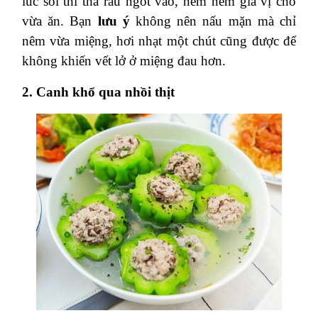
lúc sôi thì thả rau ngót vào, nêm nếm gia vị cho
vừa ăn. Bạn
lưu ý
không nên nấu mặn mà chỉ
nêm vừa miệng, hơi nhạt một chút cũng được để
không khiến vết lở ở miệng đau hơn.
2. Canh khổ qua nhồi thịt