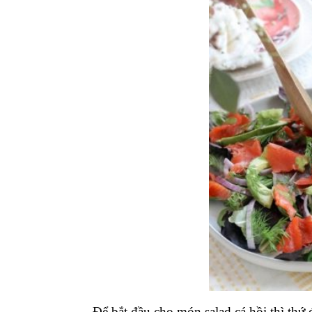
Để bắt đầu cho món salad cá hồi thì thứ đ