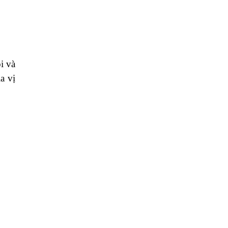
i và
a vị