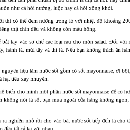
muốn như cá hồi nướng, luộc hay cá hồi xông khói.
i thì có thể đem nướng trong lò với nhiệt độ khoảng 20
iếng thịt chín đều và không còn màu hồng.
hể bắt tay vào sơ chế các loại rau cho món salad. Đối với
y, hành lá, mùi tây và thì là. Nếu bạn không thích ăn hàn
. nguyên liệu làm nước sốt gồm có sốt mayonnaise, ớt bột,
à hạt tiêu xay nhuyễn.
ự chế biến cho mình một phần nước sốt mayonnaise để có h
h không nói là sốt bạn mua ngoài cửa hàng không ngon,
ra nghiền nhỏ rồi cho vào bát nước sốt tiếp đến là cho tấ
n đều tất cả lại với nhau.