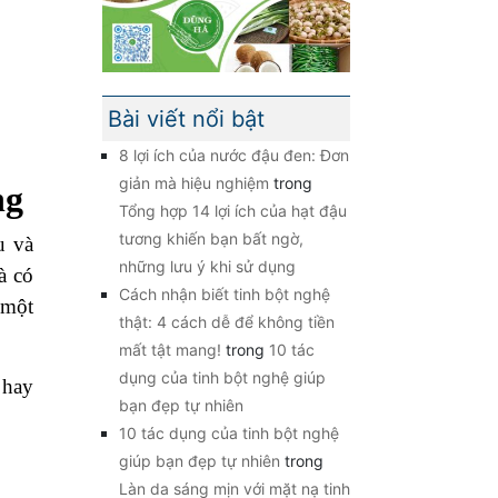
Bài viết nổi bật
8 lợi ích của nước đậu đen: Đơn
giản mà hiệu nghiệm
trong
ng
Tổng hợp 14 lợi ích của hạt đậu
tương khiến bạn bất ngờ,
u và
những lưu ý khi sử dụng
à có
Cách nhận biết tinh bột nghệ
 một
thật: 4 cách dễ để không tiền
mất tật mang!
trong
10 tác
dụng của tinh bột nghệ giúp
 hay
bạn đẹp tự nhiên
10 tác dụng của tinh bột nghệ
giúp bạn đẹp tự nhiên
trong
Làn da sáng mịn với mặt nạ tinh