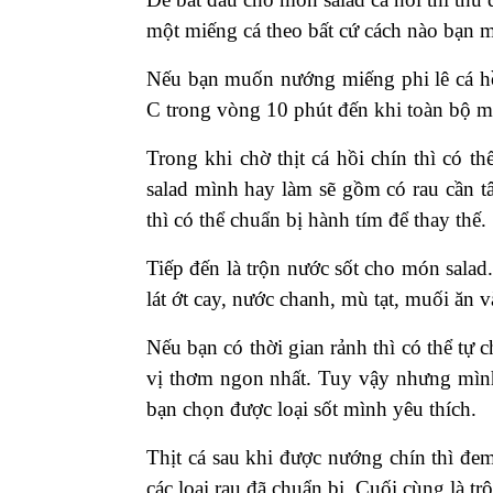
một miếng cá theo bất cứ cách nào bạn 
Nếu bạn muốn nướng miếng phi lê cá hồ
C trong vòng 10 phút đến khi toàn bộ m
Trong khi chờ thịt cá hồi chín thì có t
salad mình hay làm sẽ gồm có rau cần tâ
thì có thể chuẩn bị hành tím để thay thế.
Tiếp đến là trộn nước sốt cho món salad
lát ớt cay, nước chanh, mù tạt, muối ăn v
Nếu bạn có thời gian rảnh thì có thể t
vị thơm ngon nhất. Tuy vậy nhưng mìn
bạn chọn được loại sốt mình yêu thích.
Thịt cá sau khi được nướng chín thì đem 
các loại rau đã chuẩn bị. Cuối cùng là trộ