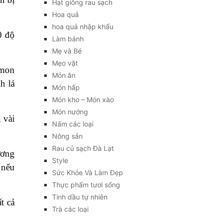
Hạt giống rau sạch
Hoa quả
hoa quả nhập khẩu
0 độ
Làm bánh
Mẹ và Bé
Mẹo vặt
 mon
Món ăn
h lá
Món hấp
Món kho – Món xào
Món nướng
 vài
Nấm các loại
Nông sản
Rau củ sạch Đà Lạt
ương
Style
 nếu
Sức Khỏe Và Làm Đẹp
Thực phẩm tươi sống
Tinh dầu tự nhiên
t cả
Trà các loại