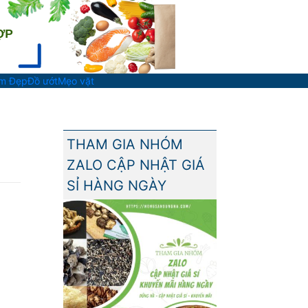
àm Đẹp
Đồ ướt
Mẹo vặt
THAM GIA NHÓM
ZALO CẬP NHẬT GIÁ
SỈ HÀNG NGÀY