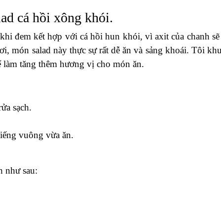
ad cá hồi xông khói.
khi đem kết hợp với cá hồi hun khói, vì axit của chanh sẽ
ươi, món salad này thực sự rất dễ ăn và sảng khoái. Tôi kh
để làm tăng thêm hương vị cho món ăn.
rửa sạch.
miếng vuông vừa ăn.
h như sau: