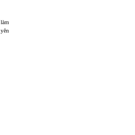
 làm
uyên