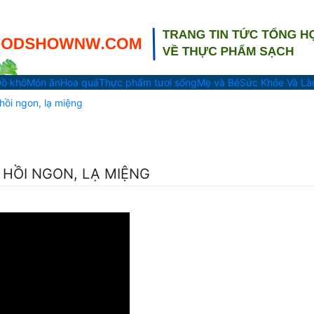
ồ khô
Món ăn
Hoa quả
Thực phẩm tươi sống
Mẹ và Bé
Sức Khỏe Và L
hồi ngon, lạ miệng
HỒI NGON, LẠ MIỆNG