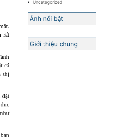
Uncategorized
Ảnh nổi bật
mắt.
 rất
Giới thiệu chung
đánh
t cá
 thị
 đặt
 đục
 như
 bạn