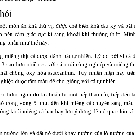
hói
 một món ăn khá thú vị, được chế biến khá cầu kỳ và bắt 
 nên cảm giác cực kì sảng khoái khi thưởng thức. Mình
ơng phản như thế này.
g miếng thịt cá được đánh bắt tự nhiên. Lý do bởi vì cá 
 3 cao hơn nhiều so với cá nuôi công nghiệp và miếng thị
ất chống oxy hóa astaxanthin. Tuy nhiên hiện nay trên
nghiệp được tẩm màu để cho giống với cá tự nhiên.
i thơm ngon đó là chuẩn bị một bếp than củi, tiếp đến là
nó trong vòng 5 phút đến khi miếng cá chuyển sang màu
ông khói miếng cá bạn hãy lưu ý đừng để nó quá chín vì
tấm nướng lớn và đặt nó dưới khay nướng của lò nướng của