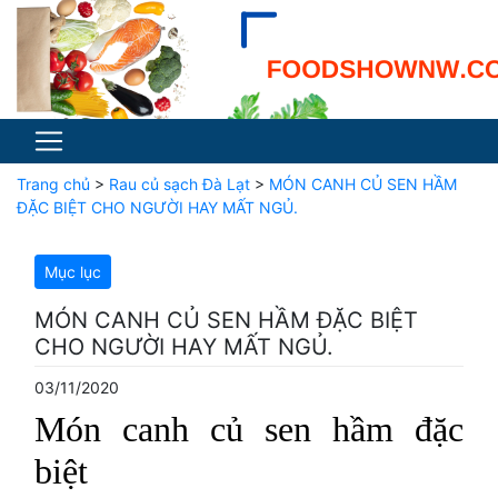
Trang chủ
>
Rau củ sạch Đà Lạt
>
MÓN CANH CỦ SEN HẦM
ĐẶC BIỆT CHO NGƯỜI HAY MẤT NGỦ.
Mục lục
MÓN CANH CỦ SEN HẦM ĐẶC BIỆT
CHO NGƯỜI HAY MẤT NGỦ.
03/11/2020
Món canh củ sen hầm đặc
biệt