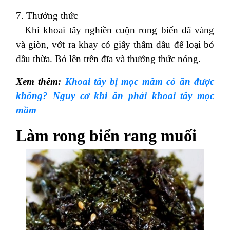
7. Thưởng thức
– Khi khoai tây nghiền cuộn rong biển đã vàng
và giòn, vớt ra khay có giấy thấm dầu để loại bỏ
dầu thừa. Bỏ lên trên đĩa và thưởng thức nóng.
Xem thêm:
Khoai tây bị mọc mầm có ăn được
không? Nguy cơ khi ăn phải khoai tây mọc
mầm
Làm rong biển rang muối