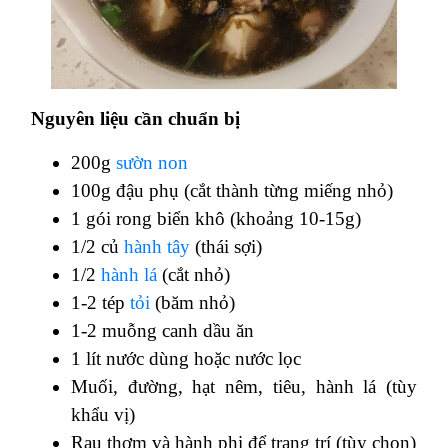
Nguyên liệu cần chuẩn bị
200g
sườn non
100g đậu phụ (cắt thành từng miếng nhỏ)
1 gói rong biển khô (khoảng 10-15g)
1/2 củ
hành tây
(thái sợi)
1/2
hành lá
(cắt nhỏ)
1-2 tép
tỏi
(băm nhỏ)
1-2 muỗng canh dầu ăn
1 lít nước dùng hoặc nước lọc
Muối, đường, hạt nêm, tiêu, hành lá (tùy
khẩu vị)
Rau thơm và hành phi để trang trí (tùy chọn)