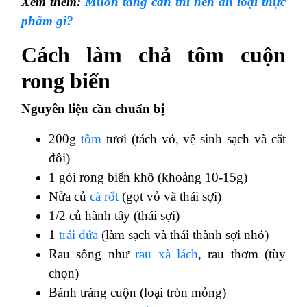
Xem thêm:
Muốn tăng cân thì nên ăn loại thực
phẩm gì?
Cách làm chả tôm cuộn
rong biển
Nguyên liệu cần chuẩn bị
200g
tôm
tươi (tách vỏ, vệ sinh sạch và cắt
đôi)
1 gói rong biển khô (khoảng 10-15g)
Nửa củ
cà rốt
(gọt vỏ và thái sợi)
1/2 củ hành tây (thái sợi)
1
trái dứa
(làm sạch và thái thành sợi nhỏ)
Rau sống như
rau xà lách
, rau thơm (tùy
chọn)
Bánh tráng cuộn (loại tròn mỏng)