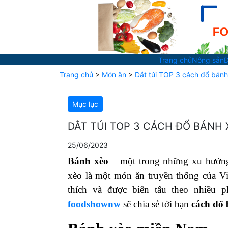
Trang chủ
Nông sản
Đ
Trang chủ
>
Món ăn
>
Dắt túi TOP 3 cách đổ bán
Mục lục
DẮT TÚI TOP 3 CÁCH ĐỔ BÁNH
25/06/2023
Bánh xèo
– một trong những xu hướng 
xèo là một món ăn truyền thống của V
thích và được biến tấu theo nhiều 
foodshownw
sẽ chia sẻ tới bạn
cách đổ 