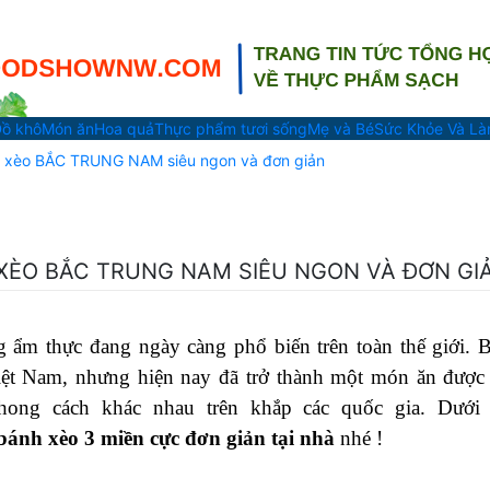
ồ khô
Món ăn
Hoa quả
Thực phẩm tươi sống
Mẹ và Bé
Sức Khỏe Và L
h xèo BẮC TRUNG NAM siêu ngon và đơn giản
 XÈO BẮC TRUNG NAM SIÊU NGON VÀ ĐƠN GI
ẩm thực đang ngày càng phổ biến trên toàn thế giới. 
iệt Nam, nhưng hiện nay đã trở thành một món ăn được
phong cách khác nhau trên khắp các quốc gia. Dưới
bánh xèo 3 miền cực đơn giản tại nhà
nhé !