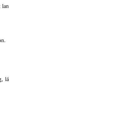
 lan
òn.
, lá