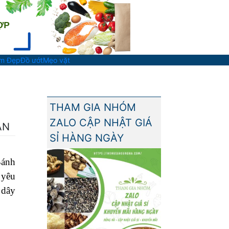
àm Đẹp
Đồ ướt
Mẹo vặt
THAM GIA NHÓM
ZALO CẬP NHẬT GIÁ
ẢN
SỈ HÀNG NGÀY
Bánh
 yêu
 dây