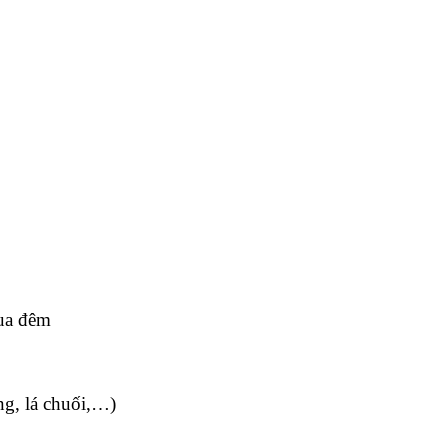
ua đêm
ng, lá chuối,…)