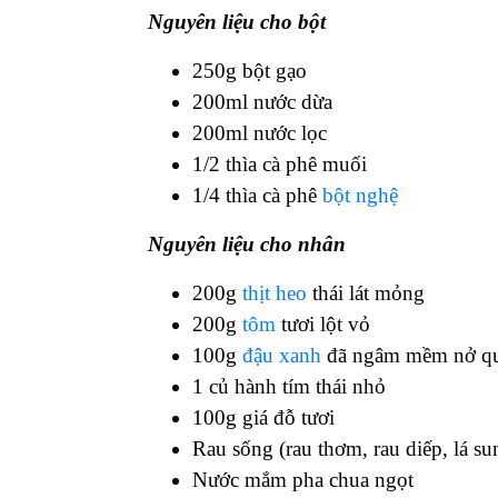
Nguyên liệu cho bột
250g bột gạo
200ml nước dừa
200ml nước lọc
1/2 thìa cà phê muối
1/4 thìa cà phê
bột nghệ
Nguyên liệu cho nhân
200g
thịt heo
thái lát mỏng
200g
tôm
tươi lột vỏ
100g
đậu xanh
đã ngâm mềm nở q
1 củ hành tím thái nhỏ
100g giá đỗ tươi
Rau sống (rau thơm, rau diếp, lá su
Nước mắm pha chua ngọt