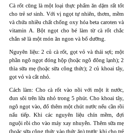
Cà rốt cũng là một loại thực phẩm ăn dặm rất tốt
cho trẻ sơ sinh. Với vị ngọt tự nhiên, thơm, mềm
và chứa nhiều chất chống oxy hóa beta caroten và
vitamin A. Bột ngọt cho bé làm từ cà rốt chắc
chắn sẽ là một món ăn ngon và bổ dưỡng.
Nguyên liệu: 2 củ cà rốt, gọt vỏ và thái sợi; một
phần ngô ngọt đóng hộp (hoặc ngô đông lạnh); 2
thìa sữa mẹ (hoặc sữa công thức); 2 củ khoai tây,
gọt vỏ và cắt nhỏ.
Cách làm: Cho cà rốt vào nồi với một ít nước,
đun sôi trên lửa nhỏ trong 5 phút. Cho khoai tây,
ngô ngọt vào, đổ thêm một chút nước nếu cần rồi
nấu tiếp. Khi các nguyên liệu chín mềm, đợi
nguội rồi cho vào máy xay nhuyễn. Thêm sữa mẹ
(hoặc sữa công thức vào thức ăn) trước khi cho trẻ