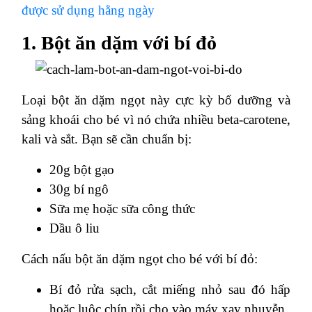
được sử dụng hằng ngày
1. Bột ăn dặm với bí đỏ
Loại bột ăn dặm ngọt này cực kỳ bổ dưỡng và
sảng khoái cho bé vì nó chứa nhiều beta-carotene,
kali và sắt. Bạn sẽ cần chuẩn bị:
20g bột gạo
30g bí ngô
Sữa mẹ hoặc sữa công thức
Dầu ô liu
Cách nấu bột ăn dặm ngọt cho bé với bí đỏ:
Bí đỏ rửa sạch, cắt miếng nhỏ sau đó hấp
hoặc luộc chín rồi cho vào máy xay nhuyễn.