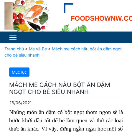
Trang chủ
>
Mẹ và Bé
>
Mách mẹ cách nấu bột ăn dặm ngọt
cho bé siêu nhanh
Mục lục
MÁCH MẸ CÁCH NẤU BỘT ĂN DẶM
NGỌT CHO BÉ SIÊU NHANH
26/06/2021
Những món ăn dặm có bột ngọt thơm ngon sẽ là
bước khởi đầu tốt để bé làm quen và thử các loại
thức ăn khác. Vì vậy, đừng ngần ngại học một số