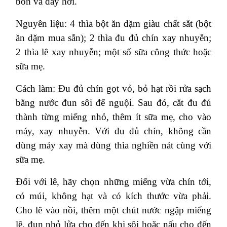
bón và đầy hơi.
Nguyên liệu: 4 thìa bột ăn dặm giàu chất sắt (bột
ăn dặm mua sẵn); 2 thìa đu đủ chín xay nhuyễn;
2 thìa lê xay nhuyễn; một số sữa công thức hoặc
sữa mẹ.
Cách làm: Đu đủ chín gọt vỏ, bỏ hạt rồi rửa sạch
bằng nước đun sôi để nguội. Sau đó, cắt đu đủ
thành từng miếng nhỏ, thêm ít sữa mẹ, cho vào
máy, xay nhuyễn. Với đu đủ chín, không cần
dùng máy xay mà dùng thìa nghiền nát cùng với
sữa mẹ.
Đối với lê, hãy chọn những miếng vừa chín tới,
có múi, không hạt và có kích thước vừa phải.
Cho lê vào nồi, thêm một chút nước ngập miếng
lê, đun nhỏ lửa cho đến khi sôi hoặc nấu cho đến