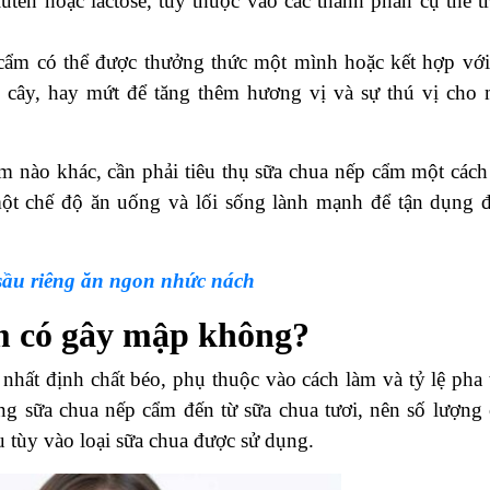
uten hoặc lactose, tùy thuộc vào các thành phần cụ thể t
ẩm có thể được thưởng thức một mình hoặc kết hợp với
trái cây, hay mứt để tăng thêm hương vị và sự thú vị cho
ẩm nào khác, cần phải tiêu thụ sữa chua nếp cẩm một cách
một chế độ ăn uống và lối sống lành mạnh để tận dụng 
 sầu riêng ăn ngon nhức nách
ẩm có gây mập không?
hất định chất béo, phụ thuộc vào cách làm và tỷ lệ pha 
ng sữa chua nếp cẩm đến từ sữa chua tươi, nên số lượng 
 tùy vào loại sữa chua được sử dụng.