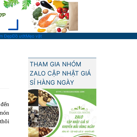
àm Đẹp
Đồ ướt
Mẹo vặt
THAM GIA NHÓM
ZALO CẬP NHẬT GIÁ
SỈ HÀNG NGÀY
 đến
 món
thôi