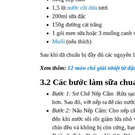
1,5 lít
nước cốt dừa
tươi
200ml sữa đặc
150g đường cát trắng
1 gói men sữa hoặc 3 muỗng canh 
Muối
(nếu thích)
Sau khi đã chuẩn bị đầy đủ các nguyên li
Xem thêm:
12 món chè giải nhiệt từ 
3.2 Các bước làm sữa ch
Bước 1:
Sơ Chế Nếp Cẩm :
Rửa sạ
hơn. Sau đó, vớt nếp ra để ráo nước
Bước 2:
Nấu Nếp Cẩm:
Cho nếp cẩ
đến khi nước sôi rồi giảm lửa nhỏ
chín đều và không bị còn cứng, bạn 