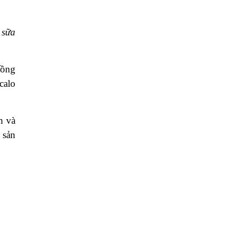
 sữa
nồng
calo
m và
 sản