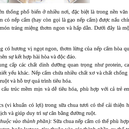
n thống phổ biến ở nhiều nơi, đặc biệt là trong nền văn
m có nếp cẩm (hay còn gọi là gạo nếp cẩm) được nấu chí
t món tráng miệng thơm ngon và hấp dẫn. Dưới đây là mộ
g có hương vị ngọt ngon, thơm lừng của nếp cẩm hòa q
nên sự kết hợp hài hòa và độc đáo.
g cấp các chất dinh dưỡng quan trọng như protein, ca
thiết yếu khác. Nếp cẩm chứa nhiều chất xơ và chất chống
uột và hỗ trợ quá trình tiêu hóa.
cấu trúc mềm mịn và dễ tiêu hóa, phù hợp với cả trẻ e
s (vi khuẩn có lợi) trong sữa chua tươi có thể cải thiện h
ịch và giúp duy trì sự cân bằng đường ruột.
 thuộc vào thành phần):
Sữa chua nếp cẩm có thể phù hợp