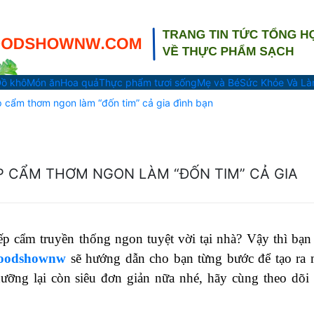
ồ khô
Món ăn
Hoa quả
Thực phẩm tươi sống
Mẹ và Bé
Sức Khỏe Và L
 cẩm thơm ngon làm “đốn tim” cả gia đình bạn
 CẨM THƠM NGON LÀM “ĐỐN TIM” CẢ GIA
p cẩm truyền thống ngon tuyệt vời tại nhà? Vậy thì bạn
foodshownw
sẽ hướng dẫn cho bạn từng bước để tạo ra
ỡng lại còn siêu đơn giản nữa nhé, hãy cùng theo dõi 