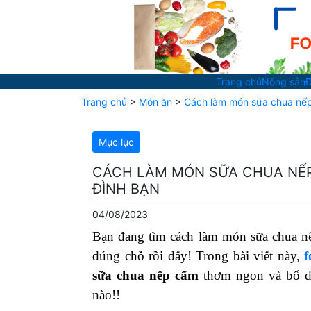
Trang chủ
Nông sản
Đ
Trang chủ
>
Món ăn
>
Cách làm món sữa chua nếp
Mục lục
CÁCH LÀM MÓN SỮA CHUA NẾP
ĐÌNH BẠN
04/08/2023
Bạn đang tìm cách làm món sữa chua nế
đúng chỗ rồi đấy! Trong bài viết này,
sữa chua nếp cẩm
thơm ngon và bổ dư
nào!!