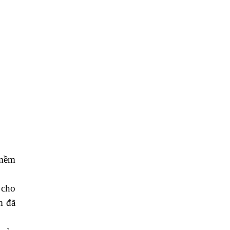
 mềm
 cho
m đã