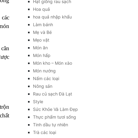
rong
Hạt giống rau sạch
Hoa quả
 các
hoa quả nhập khẩu
Làm bánh
 món
Mẹ và Bé
Mẹo vặt
 cân
Món ăn
Món hấp
được
Món kho – Món xào
Món nướng
Nấm các loại
Nông sản
Rau củ sạch Đà Lạt
Style
trộn
Sức Khỏe Và Làm Đẹp
chất
Thực phẩm tươi sống
Tinh dầu tự nhiên
Trà các loại