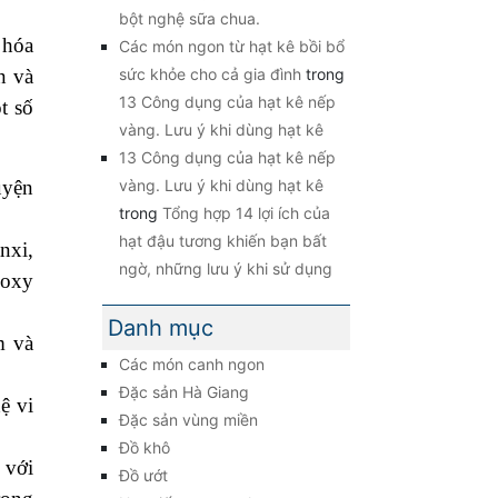
bột nghệ sữa chua.
 hóa
Các món ngon từ hạt kê bồi bổ
sức khỏe cho cả gia đình
trong
n và
13 Công dụng của hạt kê nếp
t số
vàng. Lưu ý khi dùng hạt kê
13 Công dụng của hạt kê nếp
vàng. Lưu ý khi dùng hạt kê
uyện
trong
Tổng hợp 14 lợi ích của
hạt đậu tương khiến bạn bất
nxi,
ngờ, những lưu ý khi sử dụng
 oxy
Danh mục
m và
Các món canh ngon
Đặc sản Hà Giang
ệ vi
Đặc sản vùng miền
Đồ khô
 với
Đồ ướt