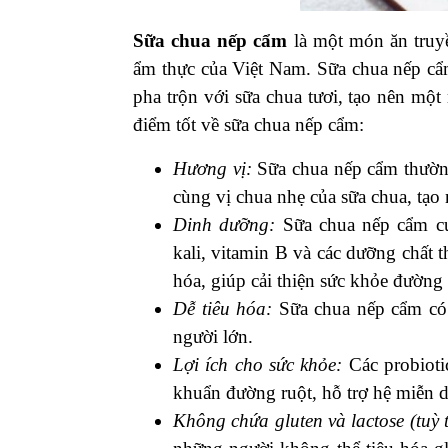
Sữa chua nếp cẩm
là một món ăn truyề
ẩm thực của Việt Nam. Sữa chua nếp cẩ
pha trộn với sữa chua tươi, tạo nên mộ
điểm tốt về sữa chua nếp cẩm:
Hương vị:
Sữa chua nếp cẩm thườn
cùng vị chua nhẹ của sữa chua, tạo 
Dinh dưỡng:
Sữa chua nếp cẩm cun
kali, vitamin B và các dưỡng chất 
hóa, giúp cải thiện sức khỏe đường r
Dễ tiêu hóa:
Sữa chua nếp cẩm có 
người lớn.
Lợi ích cho sức khỏe:
Các probiotic
khuẩn đường ruột, hỗ trợ hệ miễn d
Không chứa gluten và lactose (tuỳ