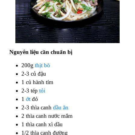
Nguyên liệu cần chuẩn bị
200g
thịt bò
2-3 củ đậu
1 củ hành tím
2-3 tép
tỏi
1
ớt
đỏ
2-3 thìa canh
dầu ăn
2 thìa canh nước mắm
1 thìa canh xì dầu
1/2 thìa canh đường