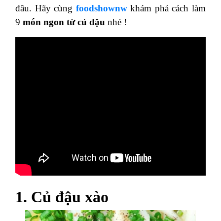
đâu. Hãy cùng
foodshownw
khám phá cách làm
9
món ngon từ củ đậu
nhé !
1. Củ đậu xào