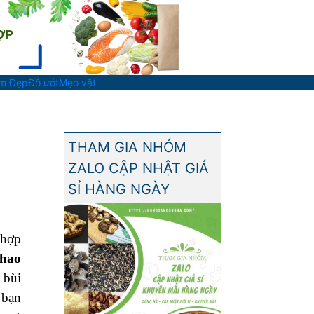
àm Đẹp
Đồ ướt
Mẹo vặt
THAM GIA NHÓM
ZALO CẬP NHẬT GIÁ
SỈ HÀNG NGÀY
 hợp
chao
 bùi
 bạn