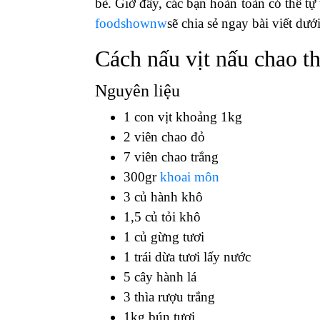
bè. Giờ đây, các bạn hoàn toàn có thể tự
foodshownw
sẽ chia sẻ ngay bài viết dướ
Cách nấu vịt nấu chao 
Nguyên liệu
1 con vịt khoảng 1kg
2 viên chao đỏ
7 viên chao trắng
300gr
khoai môn
3 củ hành khô
1,5 củ tỏi khô
1 củ gừng tươi
1 trái dừa tươi lấy nước
5 cây hành lá
3 thìa rượu trắng
1kg bún tươi