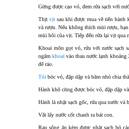
Gừng được cạo vỏ, đem rửa sạch với nước
Thịt
vịt
sau khi được mua về tiến hành k
và rượu. Nếu không thích mùi rượu, bạn
mùi hôi của vịt. Tiếp đến rửa lại vịt qua
Khoai môn gọt vỏ, rửa với nước sạch s
ngâm
khoai
vào thau nước lạnh khoảng 2
để ráo.
Tỏi
bóc vỏ, đập dập và băm nhỏ chia th
Hành khô cũng được bóc vỏ, đập dập v
Hành lá nhặt sạch gốc, rửa qua nước và
Vắt lấy nước cốt chanh ra bát con.
Rau sống ăn kèm được nhặt sạch bỏ các