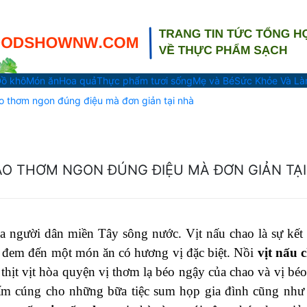
ồ khô
Món ăn
Hoa quả
Thực phẩm tươi sống
Mẹ và Bé
Sức Khỏe Và L
ao thơm ngon đúng điệu mà đơn giản tại nhà
AO THƠM NGON ĐÚNG ĐIỆU MÀ ĐƠN GIẢN TẠI
a người dân miền Tây sông nước. Vịt nấu chao là sự kết
ao đem đến một món ăn có hương vị đặc biệt. Nồi
vịt nấu 
thịt vịt hòa quyện vị thơm lạ béo ngậy của chao và vị béo
ấm cúng cho những bữa tiệc sum họp gia đình cũng như