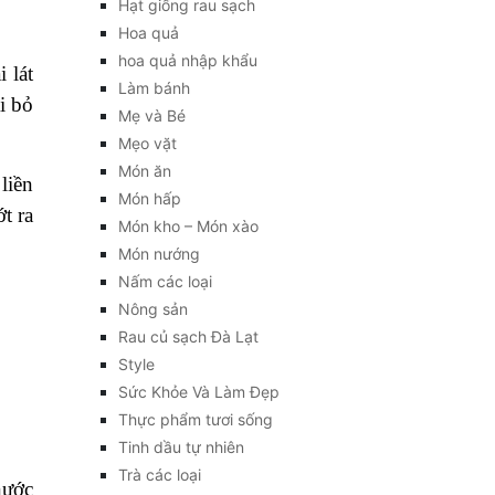
Hạt giống rau sạch
Hoa quả
hoa quả nhập khẩu
 lát
Làm bánh
i bỏ
Mẹ và Bé
Mẹo vặt
Món ăn
liền
Món hấp
t ra
Món kho – Món xào
Món nướng
Nấm các loại
Nông sản
Rau củ sạch Đà Lạt
Style
Sức Khỏe Và Làm Đẹp
Thực phẩm tươi sống
Tinh dầu tự nhiên
Trà các loại
nước