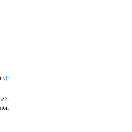
ịt
vịt
nước
 môn