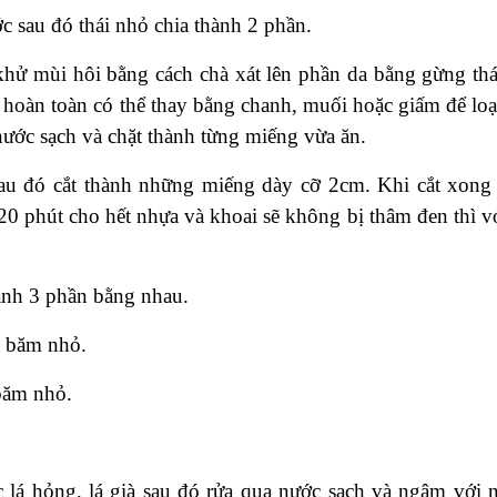
 sau đó thái nhỏ chia thành 2 phần.
hử mùi hôi bằng cách chà xát lên phần da bằng gừng thái
 hoàn toàn có thể thay bằng chanh, muối hoặc giấm để loạ
 nước sạch và chặt thành từng miếng vừa ăn.
au đó cắt thành những miếng dày cỡ 2cm. Khi cắt xong 
0 phút cho hết nhựa và khoai sẽ không bị thâm đen thì vớ
ành 3 phần bằng nhau.
à băm nhỏ.
 băm nhỏ.
 lá hỏng, lá già sau đó rửa qua nước sạch và ngâm với 