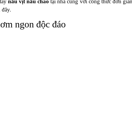
 tay
nấu vịt nấu chao
tại nhà cùng với công thức đơn giả
i đây.
thơm ngon độc đáo