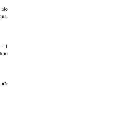
 ráo
qua,
 + 1
 khô
nước