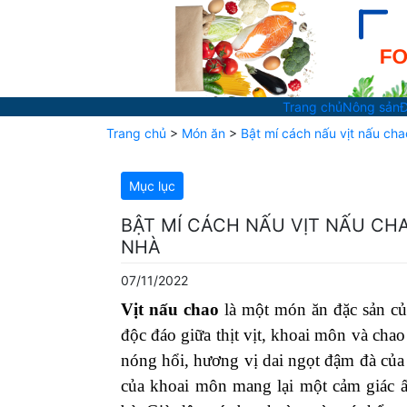
Trang chủ
Nông sản
Đ
Trang chủ
>
Món ăn
>
Bật mí cách nấu vịt nấu ch
Mục lục
BẬT MÍ CÁCH NẤU VỊT NẤU CH
NHÀ
07/11/2022
Vịt nấu chao
là một món ăn đặc sản củ
độc đáo giữa thịt vịt, khoai môn và ch
nóng hổi, hương vị dai ngọt đậm đà của 
của khoai môn mang lại một cảm giác 