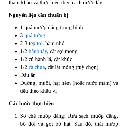
tham khảo và thực hiện theo cách dưới đây
Nguyên liệu cần chuẩn bị
1 quả mướp đắng trung bình
3
quả trứng
2-3 tép
tỏi
, băm nhỏ
1/2
hành tây
, cắt sợi mỏng
1/2 củ hành lá, cắt khúc
1/2
cà chua
, cắt lát mỏng (tuỳ chọn)
Dầu ăn
Đường, muối, hạt nêm (hoặc nước mắm) và
tiêu theo khẩu vị
Các bước thực hiện
Sơ chế mướp đắng: Rửa sạch mướp đắng,
bổ đôi và gọt bỏ hạt. Sau đó, thái mướp