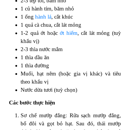
2-3 tép tỏi, băm nhỏ
1 củ hành tím, băm nhỏ
1 ống
hành lá
, cắt khúc
1 quả cà chua, cắt lát mỏng
1-2 quả ớt hoặc
ớt hiểm
, cắt lát mỏng (tuỳ
khẩu vị)
2-3 thìa nước mắm
1 thìa dầu ăn
1 thìa đường
Muối, hạt nêm (hoặc gia vị khác) và tiêu
theo khẩu vị
Nước dừa tươi (tuỳ chọn)
Các bước thực hiện
Sơ chế mướp đắng: Rửa sạch mướp đắng,
bổ đôi và gọt bỏ hạt. Sau đó, thái mướp