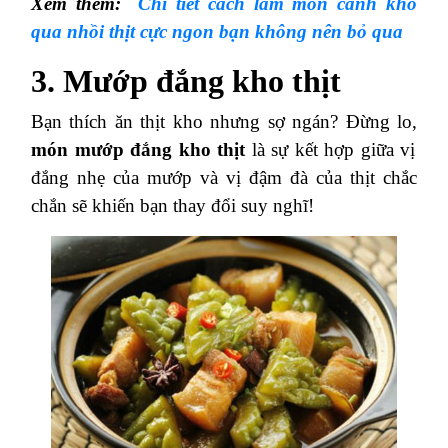
Xem thêm:
Chi tiết cách làm món canh khổ
qua nhồi thịt cực ngon bạn không nên bỏ qua
3. Mướp đắng kho thịt
Bạn thích ăn thịt kho nhưng sợ ngán? Đừng lo,
món mướp đắng kho thịt
là sự kết hợp giữa vị
đắng nhẹ của mướp và vị đậm đà của thịt chắc
chắn sẽ khiến bạn thay đổi suy nghĩ!