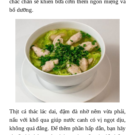
chắc chắn sẽ khiến bữa cơm thêm ngon miệng và
bổ dưỡng.
Thịt cá thác lác dai, đậm đà nhờ nêm vừa phải,
nấu với khổ qua giúp nước canh có vị ngọt dịu,
không quá đắng. Để thêm phần hấp dẫn, bạn hãy