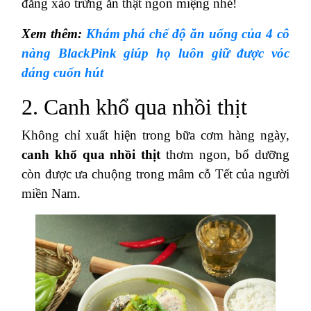
đắng xào trứng ăn thật ngon miệng nhé!
Xem thêm:
Khám phá chế độ ăn uống của 4 cô
nàng BlackPink giúp họ luôn giữ được vóc
dáng cuốn hút
2. Canh khổ qua nhồi thịt
Không chỉ xuất hiện trong bữa cơm hàng ngày,
canh khổ qua nhồi thịt
thơm ngon, bổ dưỡng
còn được ưa chuộng trong mâm cỗ Tết của người
miền Nam.