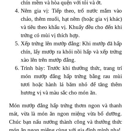
chín mềm và hòa quện với tỏi và ớt.
Nêm gia vị: Tiếp theo, trổ nước mắm vào
chảo, thêm muối, hạt nêm (hoặc gia vị khác)
và tiêu theo khẩu vị. Khuấy đều cho đến khi
trứng có mùi vị thích hợp.
Xếp trứng lên mướp đắng: Khi mướp đã hấp
chín, lấy mướp ra khỏi nồi hấp và xếp trứng
xào lên trên mướp đắng.
Trình bày: Trước khi thưởng thức, trang trí
món mướp đắng hấp trứng bằng rau mùi
tươi hoặc hành lá băm nhỏ để tăng thêm
hương vị và màu sắc cho món ăn.
Món mướp đắng hấp trứng thơm ngon và thanh
mát, vừa là món ăn ngon miệng vừa bổ dưỡng.
Chúc bạn nấu nướng thành công và thưởng thức
món ăn ngon miệng cùng với gia đình mình nha!