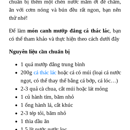
chuẩn bị thêm một chén nước mắm ớt để chấm,
ăn với cơm nóng và bún đều rất ngon, bạn nên
thử nhé!
Để làm
món canh mướp đắng cá thác lác
, bạn
có thể tham khảo và thực hiện theo cách dưới đây
Nguyên liệu cần chuẩn bị
1 quả mướp đắng trung bình
200g
cá thác lác
hoặc cá có múi (loại cá nước
ngọt, có thể thay thế bằng cá bớp, cá lóc…)
2-3 quả cà chua, cắt múi hoặc lát mỏng
1 củ hành tím, băm nhỏ
1 ống hành lá, cắt khúc
2-3 tép tỏi, băm nhỏ
1 thìa dầu ăn
1,5 lít nước nước lọc