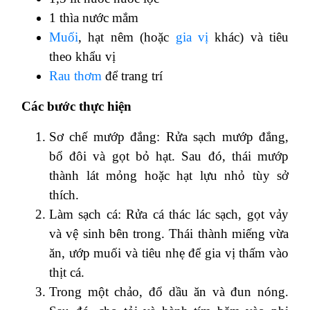
1 thìa nước mắm
Muối
, hạt nêm (hoặc
gia vị
khác) và tiêu
theo khẩu vị
Rau thơm
để trang trí
Các bước thực hiện
Sơ chế mướp đắng: Rửa sạch mướp đắng,
bổ đôi và gọt bỏ hạt. Sau đó, thái mướp
thành lát mỏng hoặc hạt lựu nhỏ tùy sở
thích.
Làm sạch cá: Rửa cá thác lác sạch, gọt vảy
và vệ sinh bên trong. Thái thành miếng vừa
ăn, ướp muối và tiêu nhẹ để gia vị thấm vào
thịt cá.
Trong một chảo, đổ dầu ăn và đun nóng.