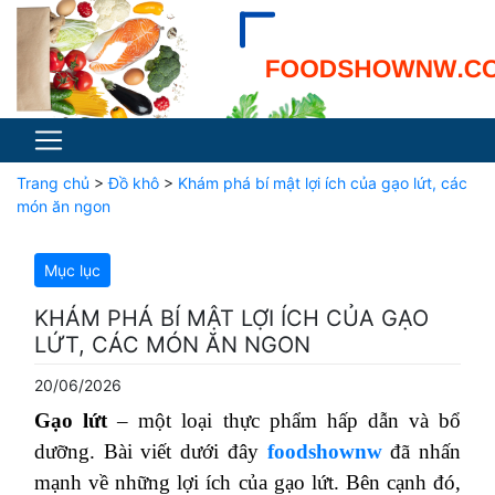
Trang chủ
>
Đồ khô
>
Khám phá bí mật lợi ích của gạo lứt, các
món ăn ngon
Mục lục
KHÁM PHÁ BÍ MẬT LỢI ÍCH CỦA GẠO
LỨT, CÁC MÓN ĂN NGON
20/06/2026
Gạo lứt
– một loại thực phẩm hấp dẫn và bổ
dưỡng. Bài viết dưới đây
foodshownw
đã nhấn
mạnh về những lợi ích của gạo lứt. Bên cạnh đó,