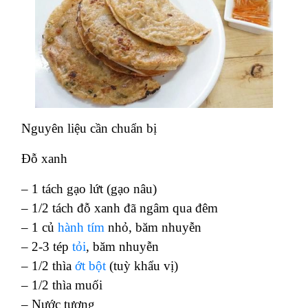
Nguyên liệu cần chuẩn bị
Đỗ xanh
– 1 tách gạo lứt (gạo nâu)
– 1/2 tách đỗ xanh đã ngâm qua đêm
– 1 củ
hành tím
nhỏ, băm nhuyễn
– 2-3 tép
tỏi
, băm nhuyễn
– 1/2 thìa
ớt bột
(tuỳ khẩu vị)
– 1/2 thìa muối
– Nước tương