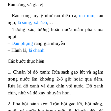
Rau sống và gia vị
– Rau sống tùy ý như rau diếp cá,
rau mùi
, rau
ngò,
lá sung
,
xà lách
,…
– Tương xào, tương hoặc nước mắm pha chua
ngọt
–
Đậu phụng
rang giã nhuyễn
– Hành lá,
lá chanh
Các bước thực hiện
1. Chuẩn bị đỗ xanh: Rửa sạch gạo lứt và ngâm
trong nước ấm khoảng 2-3 giờ hoặc qua đêm.
Rửa lại đỗ xanh và đun chín với nước. Đỗ xanh
chín, nhừ và dễ xay nhuyễn hơn.
2. Pha bột bánh xèo: Trộn bột gạo lứt, bột năng,
muối và nước lọc trong một tô. Khuấy đều để