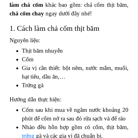
làm chả cốm
khác bao gồm: chả cốm thịt băm,
chả cốm chay
ngay dưới đây nhé!
1. Cách làm chả cốm thịt băm
Nguyên liệu:
Thịt băm nhuyễn
Cốm
Gia vị cần thiết: bột nêm, nước mắm, muối,
hạt tiêu, dầu ăn,…
Trứng gà
Hướng dẫn thực hiện:
Cốm sau khi mua về ngâm nước khoảng 20
phút để cốm nở ra sau đó rửa sạch và để ráo
Nhào đều hỗn hợp gồm có cốm, thịt băm,
trứng
gà và các gia vị đã chuẩn bị.