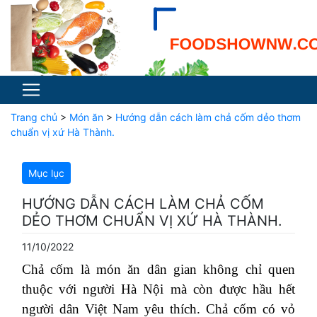
Trang chủ
>
Món ăn
>
Hướng dẫn cách làm chả cốm dẻo thơm
chuẩn vị xứ Hà Thành.
Mục lục
HƯỚNG DẪN CÁCH LÀM CHẢ CỐM
DẺO THƠM CHUẨN VỊ XỨ HÀ THÀNH.
11/10/2022
Chả cốm là món ăn dân gian không chỉ quen
thuộc với người Hà Nội mà còn được hầu hết
người dân Việt Nam yêu thích. Chả cốm có vỏ