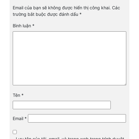
Email của bạn sẽ không được hiển thị công khai.
Các
trường bắt buộc được đánh dấu
*
Bình luận
*
Tên
*
Email
*
Lưu tên của tôi, email, và trang web trong trình duyệt