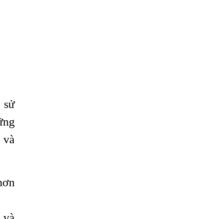
 sử
ững
 và
hơn
 và