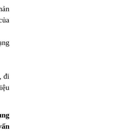
hản
của
ạng
 đi
iệu
ụng
vấn