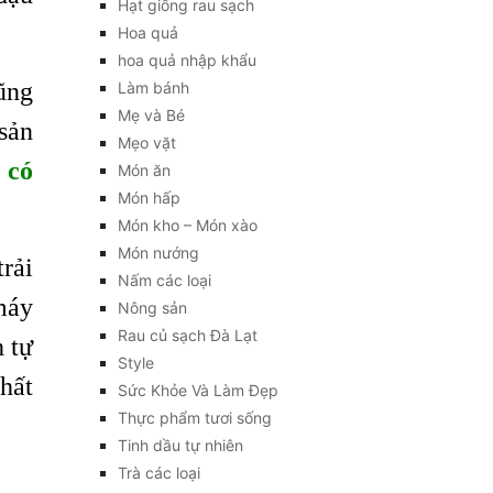
Hạt giống rau sạch
Hoa quả
hoa quả nhập khẩu
ũng
Làm bánh
Mẹ và Bé
sản
Mẹo vặt
à
có
Món ăn
Món hấp
Món kho – Món xào
Món nướng
rải
Nấm các loại
máy
Nông sản
Rau củ sạch Đà Lạt
 tự
Style
hất
Sức Khỏe Và Làm Đẹp
Thực phẩm tươi sống
Tinh dầu tự nhiên
Trà các loại