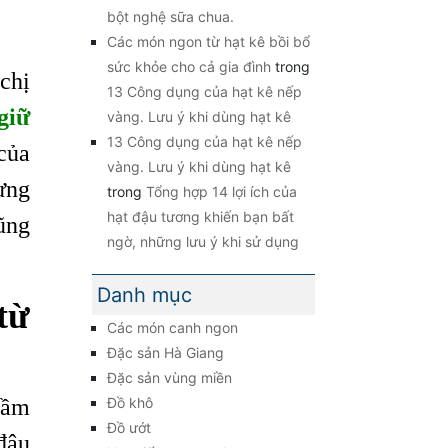
bột nghệ sữa chua.
Các món ngon từ hạt kê bồi bổ
sức khỏe cho cả gia đình
trong
chị
13 Công dụng của hạt kê nếp
giữ
vàng. Lưu ý khi dùng hạt kê
13 Công dụng của hạt kê nếp
của
vàng. Lưu ý khi dùng hạt kê
ưng
trong
Tổng hợp 14 lợi ích của
hạt đậu tương khiến bạn bất
cũng
ngờ, những lưu ý khi sử dụng
Danh mục
từ
Các món canh ngon
Đặc sản Hà Giang
Đặc sản vùng miền
mầm
Đồ khô
Đồ ướt
đậu