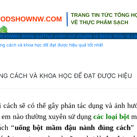
ồ khô
Món ăn
Hoa quả
Thực phẩm tươi sống
Mẹ và Bé
Sức Khỏe Và L
g cách và khoa học để đạt được hiệu quả tốt nhất
G CÁCH VÀ KHOA HỌC ĐỂ ĐẠT ĐƯỢC HIỆU
 cách sẽ có thể gây phản tác dụng và ảnh hư
hị em nào thường xuyên sử dụng
các loại bột
m
ách “
uống bột mầm đậu nành đúng cách
”