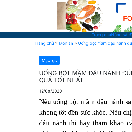
Trang chủ
Nông sản
Đ
Trang chủ
>
Món ăn
>
Uống bột mầm đậu nành đún
Mục lục
UỐNG BỘT MẦM ĐẬU NÀNH ĐÚN
QUẢ TỐT NHẤT
12/08/2020
Nếu uống bột mầm đậu nành sai
không tốt đến sức khỏe. Nếu c
đậu nành thì hãy tham khảo c