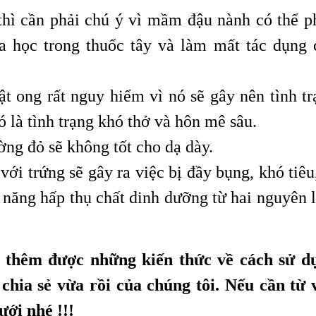
thì cần phải chú ý vì mầm đậu nành có thể p
a học trong thuốc tây và làm mất tác dụng 
 ong rất nguy hiểm vì nó sẽ gây nên tình tr
 là tình trạng khó thở và hôn mê sâu.
g đỏ sẽ không tốt cho dạ dày.
i trứng sẽ gây ra việc bị đầy bụng, khó tiêu,
năng hấp thụ chất dinh dưỡng từ hai nguyên l
t thêm được những kiến thức về cách sử d
hia sẻ vừa rồi của chúng tôi. Nếu cần từ 
ưới nhé !!!