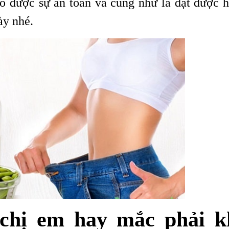
có được sự an toàn và cũng như là đạt được h
ày nhé.
chị em hay mắc phải k