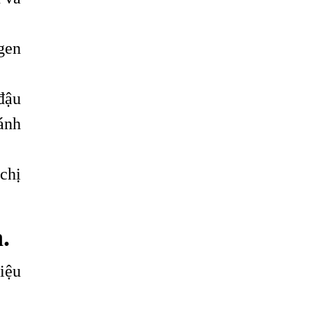
gen
đậu
ránh
chị
.
iệu