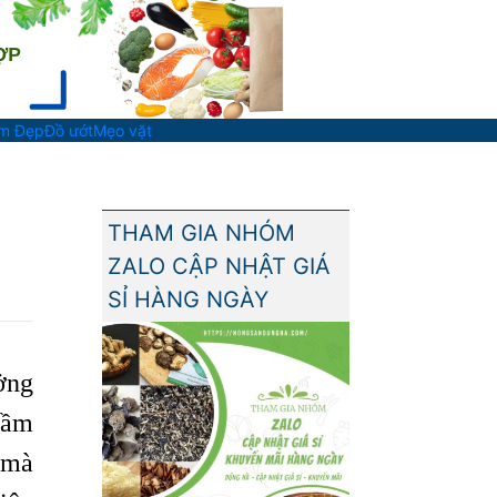
àm Đẹp
Đồ ướt
Mẹo vặt
THAM GIA NHÓM
ZALO CẬP NHẬT GIÁ
SỈ HÀNG NGÀY
ởng
ầm
 mà