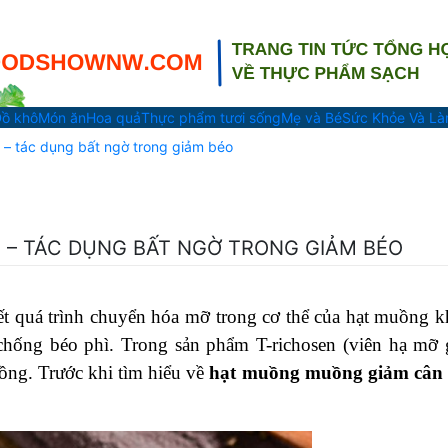
ồ khô
Món ăn
Hoa quả
Thực phẩm tươi sống
Mẹ và Bé
Sức Khỏe Và L
– tác dụng bất ngờ trong giảm béo
– TÁC DỤNG BẤT NGỜ TRONG GIẢM BÉO
t quá trình chuyển hóa mỡ trong cơ thể của hạt muồng k
 chống béo phì. Trong sản phẩm T-richosen (viên hạ mỡ 
ồng. Trước khi tìm hiểu về
hạt muồng muồng giảm cân