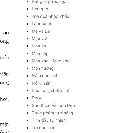
Hạt giống rau sạch
Hoa quả
hoa quả nhập khẩu
Làm bánh
Mẹ và Bé
 sao
Mẹo vặt
uống
Món ăn
Món hấp
 mỗi
Món kho – Món xào
Món nướng
hiêu
Nấm các loại
rong
Nông sản
Rau củ sạch Đà Lạt
Style
hơi,
Sức Khỏe Và Làm Đẹp
Thực phẩm tươi sống
Tinh dầu tự nhiên
 mịn
Trà các loại
uống