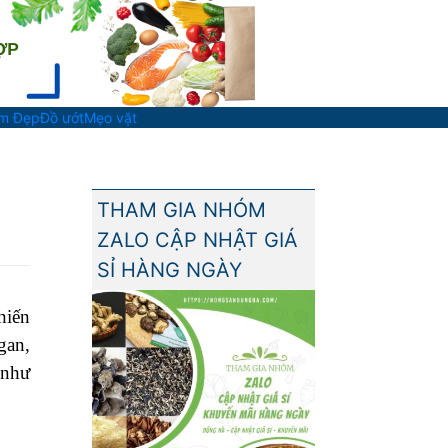
àm Đẹp
Đồ ướt
Mẹo vặt
THAM GIA NHÓM
ZALO CẬP NHẬT GIÁ
SỈ HÀNG NGÀY
hiến
gan,
như