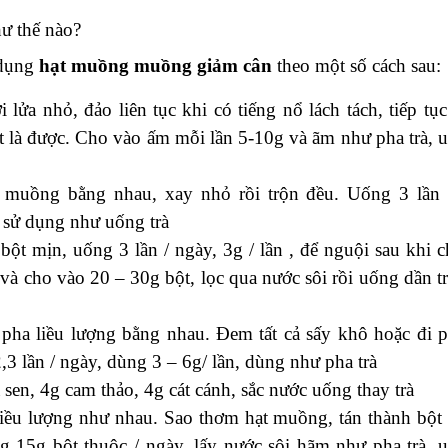
ư thế nào?
 dụng
hạt muồng muồng giảm cân
theo một số cách sau:
lửa nhỏ, đảo liên tục khi có tiếng nổ lách tách, tiếp tục
 là được. Cho vào ấm mỗi lần 5-10g và ãm như pha trà, 
ạt muồng bằng nhau, xay nhỏ rồi trộn đều. Uống 3 lần
, sử dụng như uống trà
ột mịn, uống 3 lần / ngày, 3g / lần , để nguội sau khi c
và cho vào 20 – 30g bột, lọc qua nước sôi rồi uống dần t
pha liều lượng bằng nhau. Đem tất cả sấy khô hoặc đi p
,3 lần / ngày, dùng 3 – 6g/ lần, dùng như pha trà
sen, 4g cam thảo, 4g cát cánh, sắc nước uống thay trà
iều lượng như nhau. Sao thơm hạt muồng, tán thành bột
g 15g bột thuộc / ngày, lấy nước sôi hãm như pha trà, 