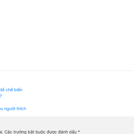
 dễ chế biến
?
ều người thích
i.
Các trường bắt buộc được đánh dấu
*