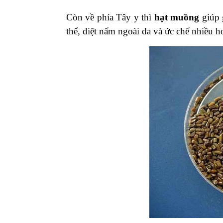
Còn về phía Tây y thì
hạt muồng
giúp 
thể, diệt nấm ngoài da và ức chế nhiều ho