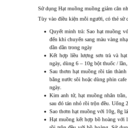
Sử dụng Hạt muồng muồng giảm cân nh
Tùy vào điều kiện mỗi người, có thẻ sử
Quyết minh trà: Sao hạt muồng với 
đến khi chuyển sang màu vàng nhạt
dần dần trong ngày
Kết hợp liều lượng sơn trà và h
ngày, dùng 6 – 10g bột thuốc / lần
Sau thơm hạt muồng rồi tán thành b
bằng nước sôi hoặc dùng phin cafe 
ngày.
Kim anh tử, hạt muồng nhân trần, 
sau đó tán nhỏ rồi trộn đều. Uống 2
Sao thơm hạt muồng với 10g, 8g lá 
Hạt muồng kết hợp bồ hoàng với l
rồi trộn đều với bồ hoàng. Sử dụn