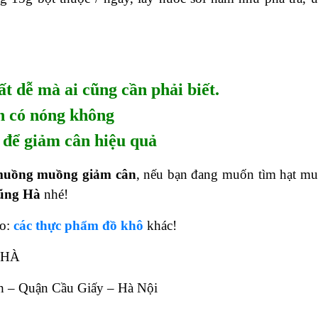
t dễ mà ai cũng cần phải biết.
n có nóng không
à để giảm cân hiệu quả
muồng muồng giảm cân
, nếu bạn đang muốn tìm hạt m
ũng Hà
nhé!
ảo:
các thực phẩm đồ khô
khác!
 HÀ
h – Quận Cầu Giấy – Hà Nội