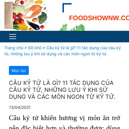
Trang chủ
>
Đồ khô
>
Câu kỷ tử là gì? 11 tác dụng của câu kỷ
tử, những lưu ý khi sử dụng và các món ngon từ kỷ tử.
Mục lục
CÂU KỶ TỬ LÀ GÌ? 11 TÁC DỤNG CỦA
CÂU KỶ TỬ, NHỮNG LƯU Ý KHI SỬ
DỤNG VÀ CÁC MÓN NGON TỪ KỶ TỬ.
13/04/2021
Câu kỷ tử khiến hương vị món ăn trở
nên đặc biệt hơn và thường được dùng