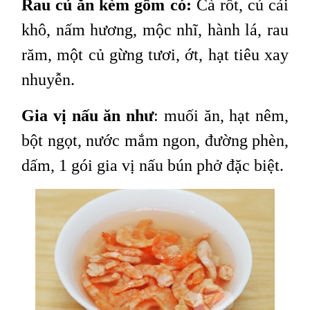
Rau củ ăn kèm gồm có:
Cà rốt, củ cải
khô, nấm hương, mộc nhĩ, hành lá, rau
răm, một củ gừng tươi, ớt, hạt tiêu xay
nhuyễn.
Gia vị nấu ăn như
: muối ăn, hạt nêm,
bột ngọt, nước mắm ngon, đường phèn,
dấm, 1 gói gia vị nấu bún phở đặc biệt.