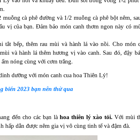
 Lý vào nồi và khuấy đều. Đun sôi trong vòng 1-2 phút
m.
 muỗng cà phê đường và 1/2 muỗng cà phê bột nêm, sa
hẩu vị của bạn. Đảm bảo món canh thơm ngon này có mù
khi tắt bếp, thêm rau mùi và hành lá vào nồi. Cho món 
 mùi và hành lá thêm hương vị vào canh. Sau đó, đậy bá
 ấm nóng cùng với cơm trắng.
dinh dưỡng với món canh cua hoa Thiên Lý!
g biển 2023 bạn nên thử qua
ang đến cho các bạn là
hoa thiên lý xào tỏi.
Với mùi 
nh hấp dẫn được nêm gia vị vô cùng tinh tế và đậm đà.