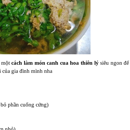
n một
cách làm món canh cua hoa thiên lý
siêu ngon để
i của gia đình mình nha
t bỏ phần cuống cứng)
ăm nhỏ)