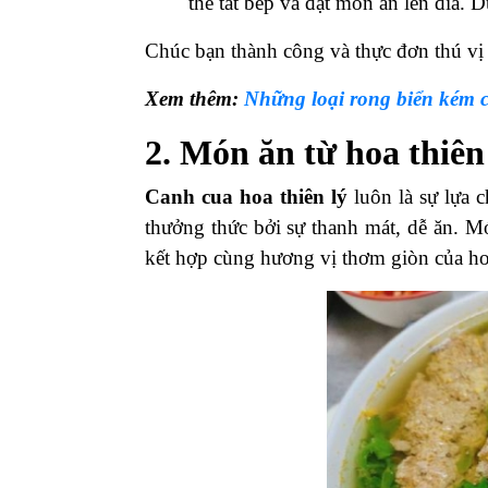
thể tắt bếp và đặt món ăn lên đĩa.
Chúc bạn thành công và thực đơn thú vị
Xem thêm:
Những loại rong biển kém c
2. Món ăn từ hoa thiên
Canh cua hoa thiên lý
luôn là sự lựa 
thưởng thức bởi sự thanh mát, dễ ăn.
Mó
kết hợp cùng hương vị thơm giòn của hoa