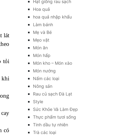
Hạt giống rau sạch
Hoa quả
hoa quả nhập khẩu
Làm bánh
Mẹ và Bé
 lát
Mẹo vặt
theo
Món ăn
Món hấp
 tỏi
Món kho – Món xào
Món nướng
 khi
Nấm các loại
Nông sản
Rau củ sạch Đà Lạt
rong
Style
Sức Khỏe Và Làm Đẹp
 cay
Thực phẩm tươi sống
Tinh dầu tự nhiên
n có
Trà các loại