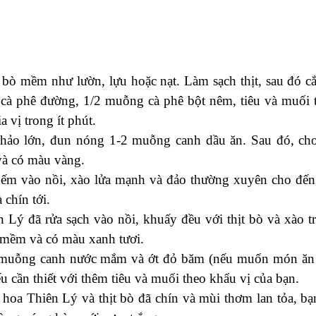
 bò mềm như lườn, lựu hoặc nạt. Làm sạch thịt, sau đó cắt
à phê đường, 1/2 muỗng cà phê bột nêm, tiêu và muối 
a vị trong ít phút.
chảo lớn, đun nóng 1-2 muỗng canh dầu ăn. Sau đó, cho
và có màu vàng.
 nếm vào nồi, xào lửa mạnh và đảo thường xuyên cho đến
 chín tới.
Lý đã rửa sạch vào nồi, khuấy đều với thịt bò và xào t
 mềm và có màu xanh tươi.
muỗng canh nước mắm và ớt đỏ băm (nếu muốn món ăn
 cần thiết với thêm tiêu và muối theo khẩu vị của bạn.
 hoa Thiên Lý và thịt bò đã chín và mùi thơm lan tỏa, bạ