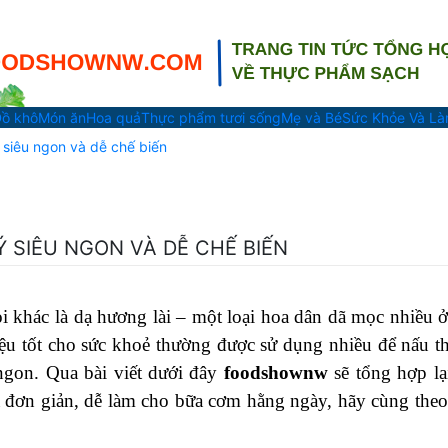
ồ khô
Món ăn
Hoa quả
Thực phẩm tươi sống
Mẹ và Bé
Sức Khỏe Và L
 siêu ngon và dễ chế biến
 SIÊU NGON VÀ DỄ CHẾ BIẾN
i khác là dạ hương lài – một loại hoa dân dã mọc nhiều ở
ệu tốt cho sức khoẻ thường được sử dụng nhiều để nấu t
gon. Qua bài viết dưới đây
foodshownw
sẽ tổng hợp lạ
 đơn giản, dễ làm cho bữa cơm hằng ngày, hãy cùng theo