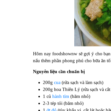
Hôm nay foodshownw sẽ gợi ý cho bạ
nấu thêm phần phong phú cho bữa ăn tố
Nguyên liệu cần chuẩn bị
200g
cua
(rửa sạch và làm sạch)
200g hoa Thiên Lý (rửa sạch và cắ
1 củ
hành tím
(băm nhỏ)
2-3 tép tỏi (băm nhỏ)
1
ớt đỏ
(tùy khẩu vị, cắt lát hoặc b