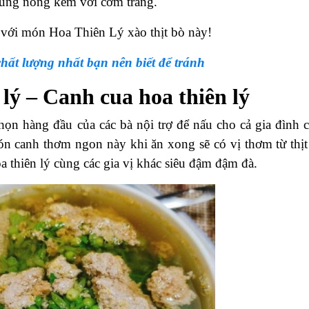
 Dùng nóng kèm với cơm trắng.
 với món Hoa Thiên Lý xào thịt bò này!
hất lượng nhất bạn nên biết để tránh
 lý – Canh cua hoa thiên lý
chọn hàng đầu của các bà nội trợ để nấu cho cả gia đình 
n canh thơm ngon này khi ăn xong sẽ có vị thơm từ thịt
 thiên lý cùng các gia vị khác siêu đậm đậm đà.