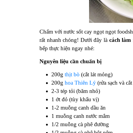
Chấm với nước sốt cay ngọt ngọt foodsh
rất nhanh chóng! Dưới đây là
cách làm 
bếp thực hiện ngay nhé:
Nguyên liệu cần chuẩn bị
200g
thịt bò
(cắt lát mỏng)
200g
hoa Thiên Lý
(rửa sạch và cắ
2-3 tép tỏi (băm nhỏ)
1 ớt đỏ (tùy khẩu vị)
1-2 muỗng canh dầu ăn
1 muỗng canh nước mắm
1/2 muỗng cà phê đường
1/2 muỗng cà phê bột nêm