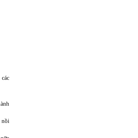
 các
hành
 nồi