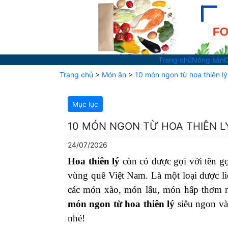
Trang chủ
Nông sản
Đ
Trang chủ
>
Món ăn
>
10 món ngon từ hoa thiên lý
Mục lục
10 MÓN NGON TỪ HOA THIÊN LÝ
24/07/2026
Hoa thiên lý
còn có được gọi với tên gọ
vùng quê Việt Nam. Là một loại dược li
các món xào, món lẩu, món hấp thơm n
món ngon từ hoa thiên lý
siêu ngon và
nhé!