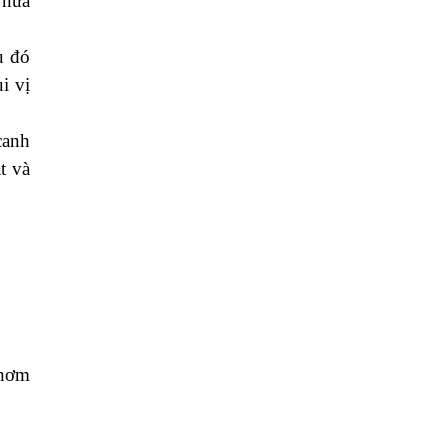
 nữa
u đó
i vị
canh
t và
thơm