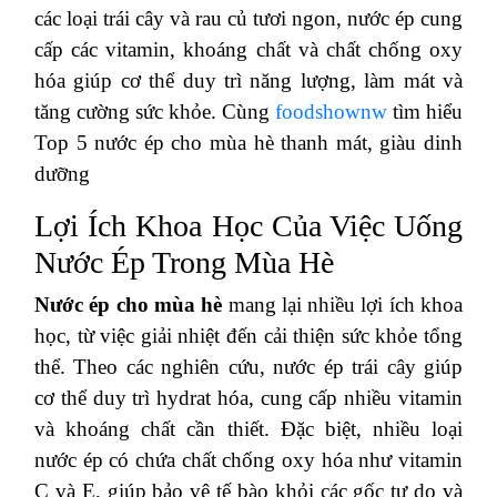
các loại trái cây và rau củ tươi ngon, nước ép cung
cấp các vitamin, khoáng chất và chất chống oxy
hóa giúp cơ thể duy trì năng lượng, làm mát và
tăng cường sức khỏe. Cùng
foodshownw
tìm hiểu
Top 5 nước ép cho mùa hè thanh mát, giàu dinh
dưỡng
Lợi Ích Khoa Học Của Việc Uống
Nước Ép Trong Mùa Hè
Nước ép cho mùa hè
mang lại nhiều lợi ích khoa
học, từ việc giải nhiệt đến cải thiện sức khỏe tổng
thể. Theo các nghiên cứu, nước ép trái cây giúp
cơ thể duy trì hydrat hóa, cung cấp nhiều vitamin
và khoáng chất cần thiết. Đặc biệt, nhiều loại
nước ép có chứa chất chống oxy hóa như vitamin
C và E, giúp bảo vệ tế bào khỏi các gốc tự do và