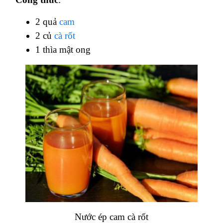
2 quả
cam
2 củ
cà rốt
1 thìa mật ong
Nước ép cam cà rốt