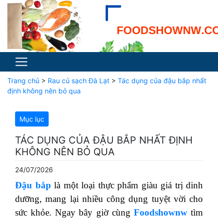
Trang chủ
>
Rau củ sạch Đà Lạt
>
Tác dụng của đậu bắp nhất
định không nên bỏ qua
Mục lục
TÁC DỤNG CỦA ĐẬU BẮP NHẤT ĐỊNH
KHÔNG NÊN BỎ QUA
24/07/2026
Đậu bắp
là một loại thực phẩm giàu giá trị dinh
dưỡng, mang lại nhiều công dụng tuyệt vời cho
sức khỏe. Ngay bây giờ cùng
Foodshownw
tìm