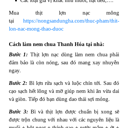
Các loại gia vị khác như muối, hạt tiêu,….
Mua thịt lợn nạc mông
tại
https://nongsandungha.com/thuc-pham/thit-
lon-nac-mong-thao-duoc
Cách làm nem chua Thanh Hóa tại nhà:
Bước 1:
Thịt lợn nạc dùng làm nem chua phải
đảm bảo là còn nóng, sau đó mang xay nhuyễn
ngay.
Bước 2:
Bì lợn rửa sạch và luộc chín tới. Sau đó
cạo sạch hết lông và mỡ giúp nem khi ăn vừa dai
và giòn. Tiếp đó bạn dùng dao thái sợi mỏng.
Bước 3:
Bì và thịt lợn được chuẩn bị xong sẽ
được trộn chung với nhau với các nguyên liệu là
muối + bột ngọt + thính gạo + nước mắm + ớt +