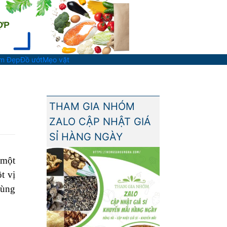
àm Đẹp
Đồ ướt
Mẹo vặt
THAM GIA NHÓM
ZALO CẬP NHẬT GIÁ
SỈ HÀNG NGÀY
 một
t vị
cùng