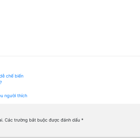
 dễ chế biến
?
ều người thích
i.
Các trường bắt buộc được đánh dấu
*