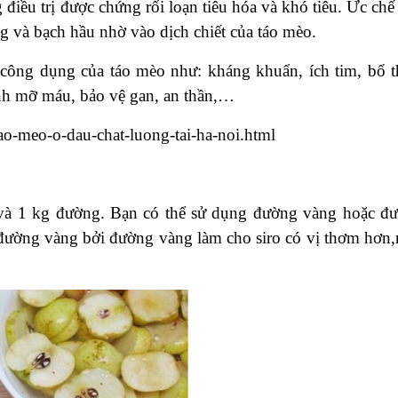
điều trị được chứng rối loạn tiêu hóa và khó tiêu. Ức chế 
ng và bạch hầu nhờ vào dịch chiết của táo mèo.
 công dụng của táo mèo như: kháng khuẩn, ích tim, bổ t
nh mỡ máu, bảo vệ gan, an thần,…
o-meo-o-dau-chat-luong-tai-ha-noi.html
o và 1 kg đường. Bạn có thể sử dụng đường vàng hoặc đ
đường vàng bởi đường vàng làm cho siro có vị thơm hơn