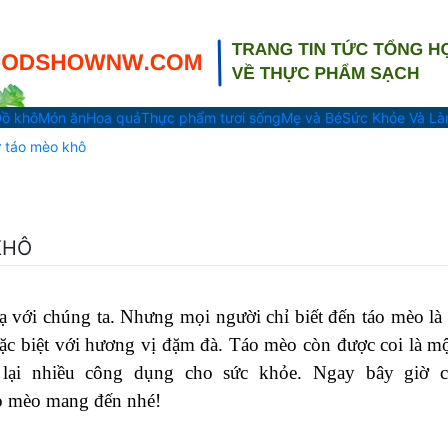
ồ khô
Món ăn
Hoa quả
Thực phẩm tươi sống
Mẹ và Bé
Sức Khỏe Và L
ừ táo mèo khô
KHÔ
ạ với chúng ta. Nhưng mọi người chỉ biết đến táo mèo là
đặc biệt với hương vị đặm đà. Táo mèo còn được coi là mộ
 lại nhiều công dụng cho sức khỏe. Ngay bây giờ 
o mèo mang đến nhé!