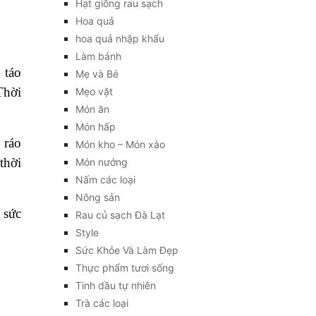
Hạt giống rau sạch
Hoa quả
hoa quả nhập khẩu
Làm bánh
 táo
Mẹ và Bé
Thời
Mẹo vặt
Món ăn
Món hấp
 ráo
Món kho – Món xào
thời
Món nướng
Nấm các loại
Nông sản
 sức
Rau củ sạch Đà Lạt
Style
Sức Khỏe Và Làm Đẹp
Thực phẩm tươi sống
Tinh dầu tự nhiên
Trà các loại