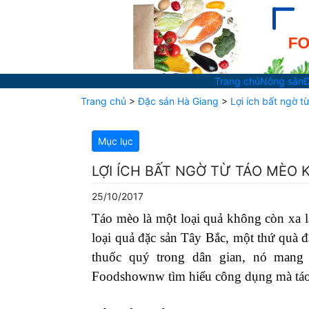
Trang chủ
Nông sản
Đ
Trang chủ
>
Đặc sản Hà Giang
>
Lợi ích bất ngờ t
Mục lục
LỢI ÍCH BẤT NGỜ TỪ TÁO MÈO 
25/10/2017
Táo mèo là một loại quả không còn xa l
loại quả đặc sản Tây Bắc, một thứ quà 
thuốc quý trong dân gian, nó mang
Foodshownw tìm hiểu công dụng mà tá