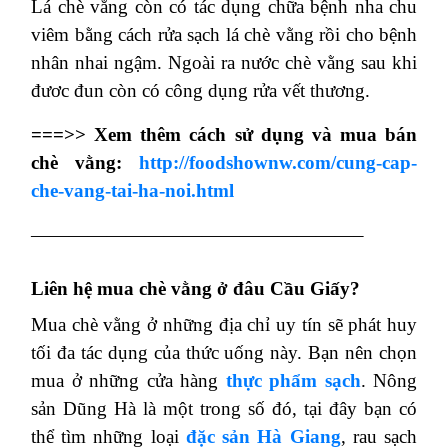
Lá chè vằng còn có tác dụng chữa bệnh nha chu
viêm bằng cách rửa sạch lá chè vằng rồi cho bệnh
nhân nhai ngậm. Ngoài ra nước chè vằng sau khi
đươc đun còn có công dụng rửa vết thương.
===>> Xem thêm cách sử dụng và mua bán
chè vằng:
http://foodshownw.com/cung-cap-
che-vang-tai-ha-noi.html
—————————————————–
Liên hệ mua chè vằng ở đâu Cầu Giấy?
Mua chè vằng ở những địa chỉ uy tín sẽ phát huy
tối đa tác dụng của thức uống này. Bạn nên chọn
mua ở những cửa hàng
thực phẩm sạch
. Nông
sản Dũng Hà là một trong số đó, tại đây bạn có
thể tìm những loại
đặc sản Hà Giang
, rau sạch