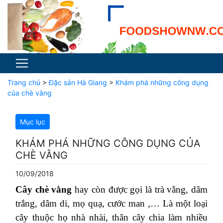
Trang chủ
>
Đặc sản Hà Giang
>
Khám phá những công dụng
của chè vằng
Mục lục
KHÁM PHÁ NHỮNG CÔNG DỤNG CỦA
CHÈ VẰNG
10/09/2018
Cây chè vằng
hay còn được gọi là trà vằng, dâm
trắng, dâm di, mọ quạ, cước man ,… Là một loại
cây thuộc họ nhà nhài, thân cây chia làm nhiều