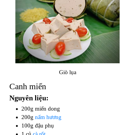
Giò lụa
Canh miến
Nguyên liệu:
200g miến dong
200g
nấm hương
100g đậu phụ
1 củ
cà rốt