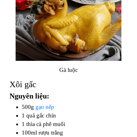
Gà luộc
Xôi gấc
Nguyên liệu:
500g
gạo nếp
1 quả gấc chín
1 thìa cà phê muối
100ml rượu trắng