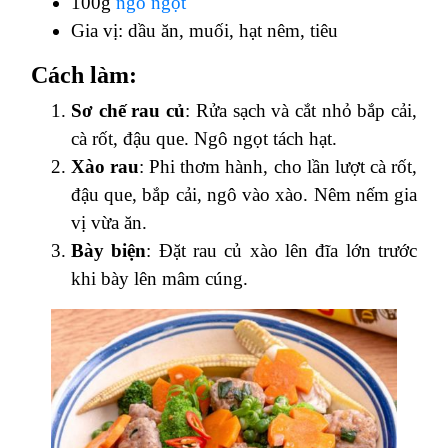
100g
ngô ngọt
Gia vị: dầu ăn, muối, hạt nêm, tiêu
Cách làm:
Sơ chế rau củ
: Rửa sạch và cắt nhỏ bắp cải,
cà rốt, đậu que. Ngô ngọt tách hạt.
Xào rau
: Phi thơm hành, cho lần lượt cà rốt,
đậu que, bắp cải, ngô vào xào. Nêm nếm gia
vị vừa ăn.
Bày biện
: Đặt rau củ xào lên đĩa lớn trước
khi bày lên mâm cúng.