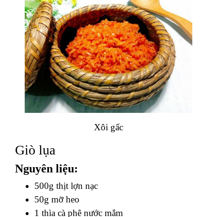
Xôi gấc
Giò lụa
Nguyên liệu:
500g thịt lợn nạc
50g mỡ heo
1 thìa cà phê nước mắm