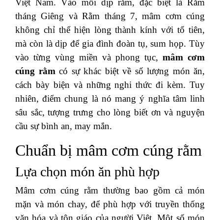
Việt Nam. Vào mỗi dịp rằm, đặc biệt là Rằm
tháng Giêng và Rằm tháng 7, mâm cơm cúng
không chỉ thể hiện lòng thành kính với tổ tiên,
mà còn là dịp để gia đình đoàn tụ, sum họp. Tùy
vào từng vùng miền và phong tục,
mâm cơm
cúng rằm
có sự khác biệt về số lượng món ăn,
cách bày biện và những nghi thức đi kèm. Tuy
nhiên, điểm chung là nó mang ý nghĩa tâm linh
sâu sắc, tượng trưng cho lòng biết ơn và nguyện
cầu sự bình an, may mắn.
Chuẩn bị mâm cơm cúng rằm
Lựa chọn món ăn phù hợp
Mâm cơm cúng rằm thường bao gồm cả món
mặn và món chay, để phù hợp với truyền thống
văn hóa và tôn giáo của người Việt. Một số món