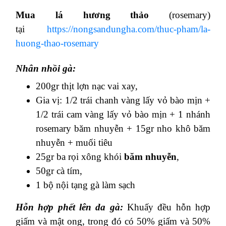
Mua lá hương thảo
(rosemary)
tại
https://nongsandungha.com/thuc-pham/la-
huong-thao-rosemary
Nhân nhồi gà:
200gr thịt lợn nạc vai xay,
Gia vị: 1/2 trái chanh vàng lấy vỏ bào mịn +
1/2 trái cam vàng lấy vỏ bào mịn + 1 nhánh
rosemary băm nhuyễn + 15gr nho khô băm
nhuyễn + muối tiêu
25gr ba rọi xông khói
băm nhuyễn
,
50gr cà tím,
1 bộ nội tạng gà làm sạch
Hỗn hợp phết lên da gà:
Khuấy đều hỗn hợp
giấm và mật ong, trong đó có 50% giấm và 50%