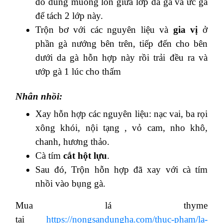
đó dùng muỗng lòn giữa lớp da gà và ức gà
để tách 2 lớp này.
Trộn bơ với các nguyên liệu và
gia vị
ở
phần gà nướng bên trên, tiếp đến cho bên
dưới da gà hỗn hợp này rồi trải đều ra và
ướp gà 1 lúc cho thấm
Nhân nhồi:
Xay hỗn hợp các nguyên liệu: nạc vai, ba rọi
xông khói, nội tạng , vỏ cam, nho khô,
chanh, hương thảo.
Cà tím
cắt hột lựu
.
Sau đó, Trộn hỗn hợp đã xay với cà tím
nhồi vào bụng gà.
Mua lá thyme
tại
https://nongsandungha.com/thuc-pham/la-