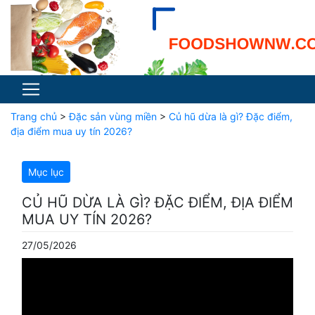
Trang chủ
>
Đặc sản vùng miền
>
Củ hũ dừa là gì? Đặc điểm,
địa điểm mua uy tín 2026?
Mục lục
CỦ HŨ DỪA LÀ GÌ? ĐẶC ĐIỂM, ĐỊA ĐIỂM
MUA UY TÍN 2026?
27/05/2026