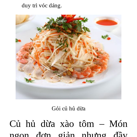
duy trì vóc dáng.
Gỏi củ hủ dừa
Củ hủ dừa xào tôm – Món
ngon đơn giản nhưng đầy