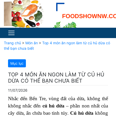
Trang chủ
>
Món ăn
>
Top 4 món ăn ngon làm từ củ hủ dừa có
thể bạn chưa biết
Mục lục
TOP 4 MÓN ĂN NGON LÀM TỪ CỦ HỦ
DỪA CÓ THỂ BẠN CHƯA BIẾT
11/07/2026
Nhắc đến Bến Tre, vùng đất của dừa, không thể
không nhắc đến
củ hủ dừa
– phần non nhất của
cây dừa, ẩn chứa bao tinh túy.
Củ hủ dừa
không