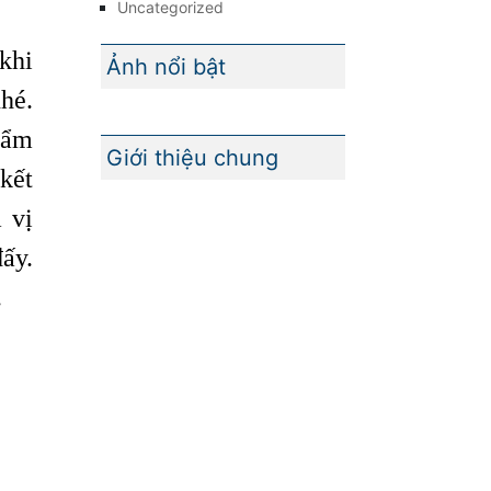
Uncategorized
khi
Ảnh nổi bật
hé.
tẩm
Giới thiệu chung
kết
 vị
ấy.
.