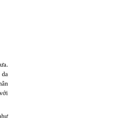
ưa.
 da
hân
với
như