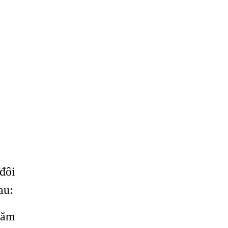
đôi
au:
băm