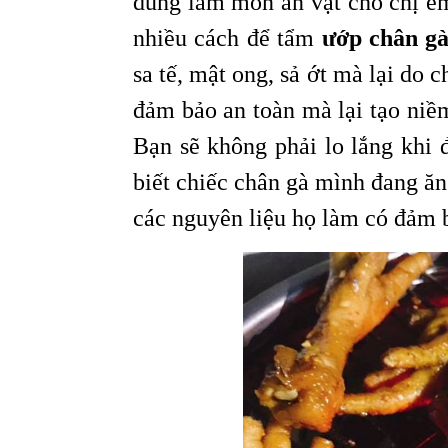
dùng làm món ăn vặt cho chị em
nhiều cách để tẩm
ướp chân g
sa tế, mật ong, sả ớt mà lại do 
đảm bảo an toàn mà lại tạo niềm
Bạn sẽ không phải lo lắng khi 
biết chiếc chân gà mình đang ă
các nguyên liệu họ làm có đảm 