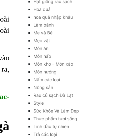
Hạt giống rau sạch
Hoa quả
hoa quả nhập khẩu
oài
Làm bánh
oài
Mẹ và Bé
Mẹo vặt
Món ăn
vào
Món hấp
Món kho – Món xào
ra,
Món nướng
Nấm các loại
Nông sản
ac-
Rau củ sạch Đà Lạt
Style
Sức Khỏe Và Làm Đẹp
Thực phẩm tươi sống
gà
Tinh dầu tự nhiên
Trà các loại