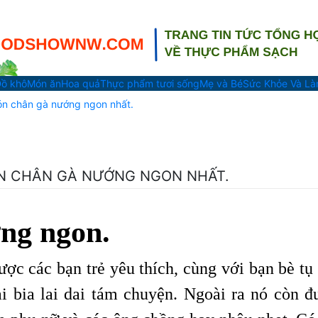
ồ khô
Món ăn
Hoa quả
Thực phẩm tươi sống
Mẹ và Bé
Sức Khỏe Và L
món chân gà nướng ngon nhất.
MÓN CHÂN GÀ NƯỚNG NGON NHẤT.
ng ngon.
ược các bạn trẻ yêu thích, cùng với bạn bè tụ
ai bia lai dai tám chuyện. Ngoài ra nó còn đ