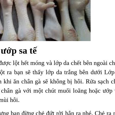
ướp sa tế
được lột hết móng và lớp da chết bên ngoài ch
ột ra bạn sẽ thấy lớp da trắng bên dưới Lớp
h khi ăn chân gà sẽ không bị hôi. Rửa sạch c
a chân gà với một chút muối loãng hoặc ướp 
mùi hôi.
ưng bạn đừng chẻ đứt rời hẳn ra nhé. Chẻ ra 