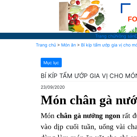
Trang chủ
Nông sản
Đ
Trang chủ
>
Món ăn
>
Bí kíp tẩm ướp gia vị cho 
Mục lục
BÍ KÍP TẨM ƯỚP GIA VỊ CHO 
23/09/2020
Món chân gà nướ
Món
chân gà nướng ngon
rất đ
vào dịp cuối tuần, uống vài ch