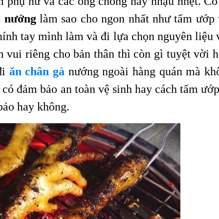
 phụ nữ và các ông chồng hay nhậu nhẹt. Có 
à nướng
làm sao cho ngon nhất như tẩm ướp 
chính tay mình làm và đi lựa chọn nguyên liệu
 vui riêng cho bản thân thì còn gì tuyệt vời 
đi
ăn chân gà
nướng ngoài hàng quán mà kh
n có đảm bảo an toàn vệ sinh hay cách tẩm ướp
bảo hay không.