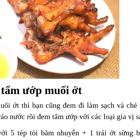
tẩm ướp muối ớt
ối ớt thì bạn cũng đem đi làm sạch và chẻ 
ráo nước rồi đem tẩm ướp với các loại gia vị s
với 5 tép tỏi băm nhuyễn + 1 trái ớt sừng 