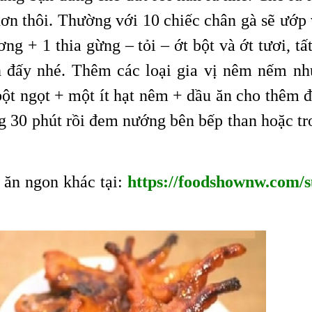
hơn thôi. Thường với 10 chiếc chân gà sẽ ướp 
ơng + 1 thia gừng – tỏi – ớt bột và ớt tươi, tấ
n đấy nhé. Thêm các loại gia vị nêm nếm nh
 bột ngọt + một ít hạt nêm + dầu ăn cho thêm 
ng 30 phút rồi đem nướng bên bếp than hoặc tr
ăn ngon khác tại:
https://foodshownw.com/s