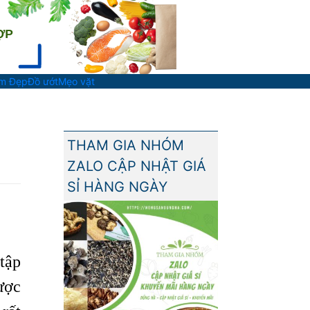
àm Đẹp
Đồ ướt
Mẹo vặt
THAM GIA NHÓM
ZALO CẬP NHẬT GIÁ
SỈ HÀNG NGÀY
 tập
ược