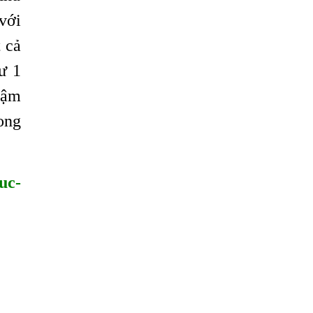
với
t cả
ư 1
đậm
ong
uc-