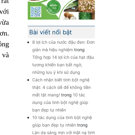
rất
với
 vừa
Bài viết nổi bật
hơn.
8 lợi ích của nước đậu đen: Đơn
ông
giản mà hiệu nghiệm
trong
 và
Tổng hợp 14 lợi ích của hạt đậu
tương khiến bạn bất ngờ,
những lưu ý khi sử dụng
Cách nhận biết tinh bột nghệ
thật: 4 cách dễ để không tiền
mất tật mang!
trong
10 tác
dụng của tinh bột nghệ giúp
bạn đẹp tự nhiên
10 tác dụng của tinh bột nghệ
giúp bạn đẹp tự nhiên
trong
Làn da sáng mịn với mặt nạ tinh